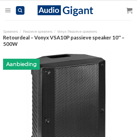
Skip
to
content
Speakers
/
Passieve speakers
/
Vonyx Passieve speakers
Retourdeal – Vonyx VSA10P passieve speaker 10″ –
500W
Aanbieding