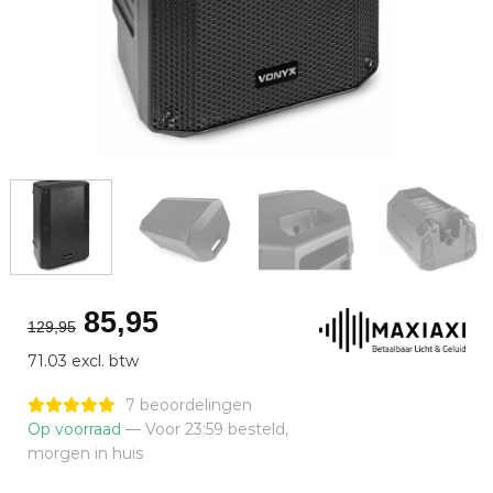
Oorspronkelijke
Huidige
85,95
129,95
prijs
prijs
71.03 excl. btw
was:
is:
€129,95.
€85,95.
7 beoordelingen
Op voorraad
— Voor 23:59 besteld,
morgen in huis