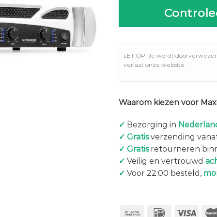
Controle
LET OP: Je wordt doorverweze
verlaat onze website.
Waarom kiezen voor Maxi
✓
Bezorging in
Nederland
✓
Gratis
verzending vanaf
✓
Gratis
retourneren bin
✓
Veilig en vertrouwd
ac
✓
Voor 22:00 besteld,
mo