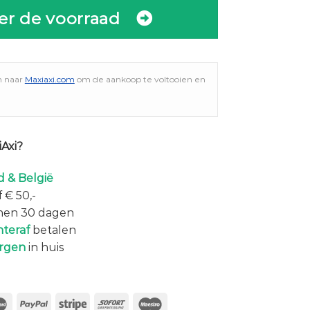
er de voorraad
n naar
Maxiaxi.com
om de aankoop te voltooien en
Axi?
 & België
 € 50,-
nen 30 dagen
hteraf
betalen
rgen
in huis