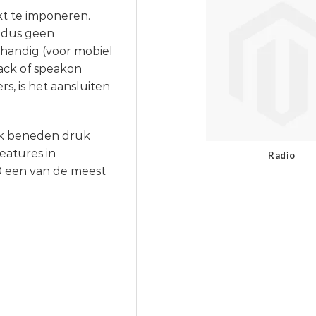
t te imponeren.
r dus geen
 handig (voor mobiel
ack of speakon
s, is het aansluiten
k beneden druk
features in
Radio
0 een van de meest