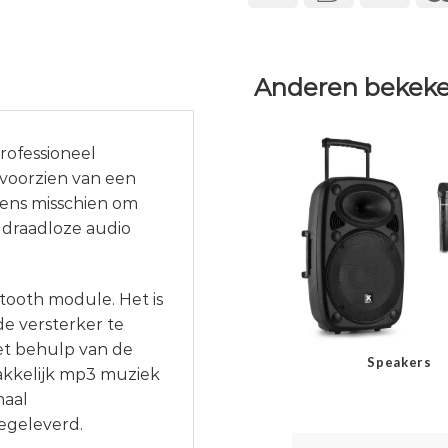
Anderen bekeke
rofessioneel
 voorzien van een
eens misschien om
 draadloze audio
tooth module. Het is
e versterker te
et behulp van de
Speakers
akkelijk mp3 muziek
maal
egeleverd.