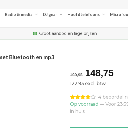
Radio & media
DJ gear
Hoofdtelefoons
Microfo
Groot aanbod en lage prijzen
met Bluetooth en mp3
Oorspron
Hu
148,75
199,95
prijs
pri
122.93 excl. btw
was:
is:
4 beoordeli
€199,95.
€14
Op voorraad
— Voor 23:5
in huis