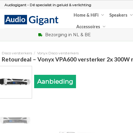
Skip
Audiogigant - Dé specialist in geluid & verlichting
to
Home & HiFi
Speakers
content
Accessoires
Bezorging in NL & BE
Disco versterkers
/
Vonyx Disco versterkers
Retourdeal – Vonyx VPA600 versterker 2x 300W 
Aanbieding