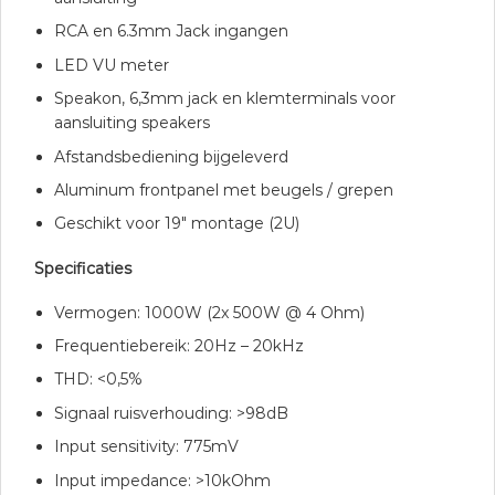
RCA en 6.3mm Jack ingangen
LED VU meter
Speakon, 6,3mm jack en klemterminals voor
aansluiting speakers
Afstandsbediening bijgeleverd
Aluminum frontpanel met beugels / grepen
Geschikt voor 19″ montage (2U)
Specificaties
Vermogen: 1000W (2x 500W @ 4 Ohm)
Frequentiebereik: 20Hz – 20kHz
THD: <0,5%
Signaal ruisverhouding: >98dB
Input sensitivity: 775mV
Input impedance: >10kOhm