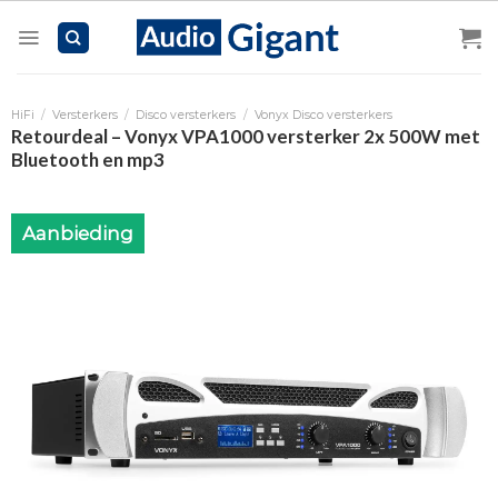
Skip
to
content
HiFi
/
Versterkers
/
Disco versterkers
/
Vonyx Disco versterkers
Retourdeal – Vonyx VPA1000 versterker 2x 500W met
Bluetooth en mp3
Aanbieding