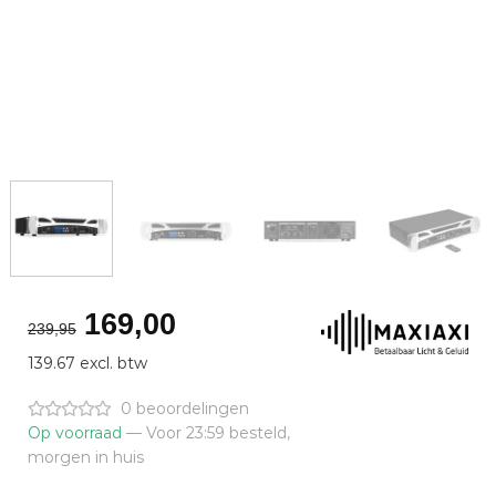
Oorspronkelijke
Huidige
169,00
239,95
prijs
prijs
139.67 excl. btw
was:
is:
€239,95.
€169,00.
0 beoordelingen
Op voorraad
— Voor 23:59 besteld,
morgen in huis