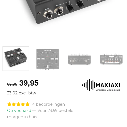
Oorspronkelijke
Huidige
39,95
69,95
prijs
prijs
33.02 excl. btw
was:
is:
€69,95.
€39,95.
4 beoordelingen
Op voorraad
— Voor 23:59 besteld,
morgen in huis