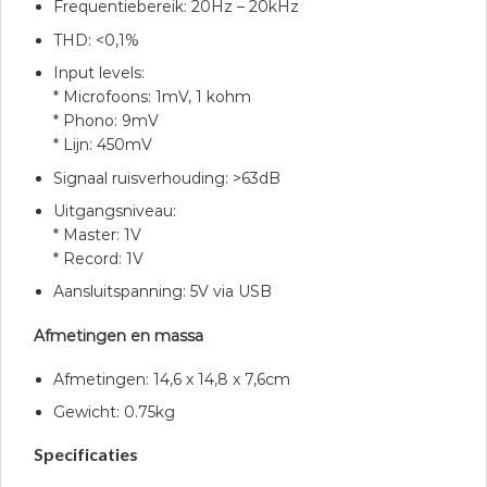
Frequentiebereik: 20Hz – 20kHz
THD: <0,1%
Input levels:
* Microfoons: 1mV, 1 kohm
* Phono: 9mV
* Lijn: 450mV
Signaal ruisverhouding: >63dB
Uitgangsniveau:
* Master: 1V
* Record: 1V
Aansluitspanning: 5V via USB
Afmetingen en massa
Afmetingen: 14,6 x 14,8 x 7,6cm
Gewicht: 0.75kg
Specificaties