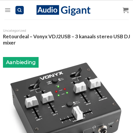
Skip
to
content
Uncategorized
Retourdeal – Vonyx VDJ2USB – 3 kanaals stereo USB DJ
mixer
Aanbieding