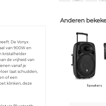
Anderen bekeke
heeft. De Vonyx
taal van 900W en
n kristalhelder
van de vrijheid van
ienen vanaf je
vloer laat schudden,
ren of een
et klinken, deze
Speakers