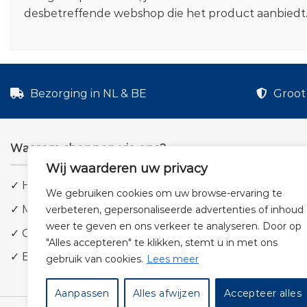
desbetreffende webshop die het product aanbiedt
Bezorging in NL & BE
Groot 
Waarom shoppen via ons?
Wij waarderen uw privacy
✓ Hoge kwaliteit geluid
We gebruiken cookies om uw browse-ervaring te
✓ Meer dan 5.000 producten
verbeteren, gepersonaliseerde advertenties of inhoud
weer te geven en ons verkeer te analyseren. Door op
✓ Groot aanbod en lage prijzen
"Alles accepteren" te klikken, stemt u in met ons
✓ Bezorging in NL & BE
gebruik van cookies.
Lees meer
Aanpassen
Alles afwijzen
Accepteer alles