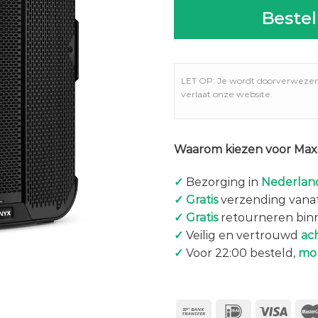
Bestel
LET OP: Je wordt doorverweze
verlaat onze website.
Waarom kiezen voor Maxi
✓
Bezorging in
Nederland
✓
Gratis
verzending vanaf
✓
Gratis
retourneren bin
✓
Veilig en vertrouwd
ac
✓
Voor 22:00 besteld,
mo