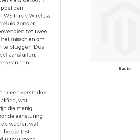
blet via Bluetooth
Koppel dan
 TWS (True Wireless
ogeluid zonder
 bovendien tot twee
 het misschien om
in te pluggen. Dus
eel aansluiten.
ten van een
Radio
t er een versterker
plified, wat
ijn die menig
oor de aansturing
 de woofer, wat
n heb je DSP-
luid uitmuntend