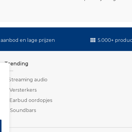
.
aanbod en lage prijzen
5.000+ produ
Trending
1.
Streaming audio
2.
Versterkers
3.
Earbud oordopjes
4.
Soundbars