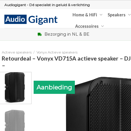
Skip
Audiogigant - Dé specialist in geluid & verlichting
to
Home & HiFi
Speakers
content
Accessoires
Bezorging in NL & BE
Actieve speakers
/
Vonyx Actieve speakers
Retourdeal – Vonyx VD715A actieve speaker – DJ
–
Aanbieding