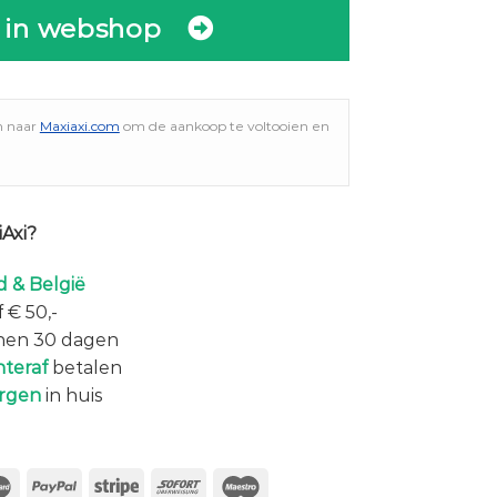
 in webshop
n naar
Maxiaxi.com
om de aankoop te voltooien en
Axi?
 & België
 € 50,-
nen 30 dagen
hteraf
betalen
rgen
in huis