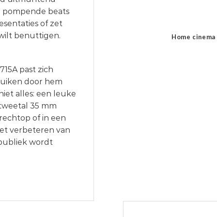
or pompende beats
sentaties of zet
wilt benuttigen.
Home cinema
715A past zich
bruiken door hem
iet alles: een leuke
n tweetal 35 mm
rechtop of in een
 het verbeteren van
publiek wordt