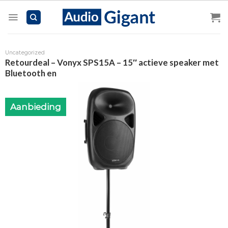
Skip
to
content
Uncategorized
Retourdeal – Vonyx SPS15A – 15″ actieve speaker met
Bluetooth en
Aanbieding