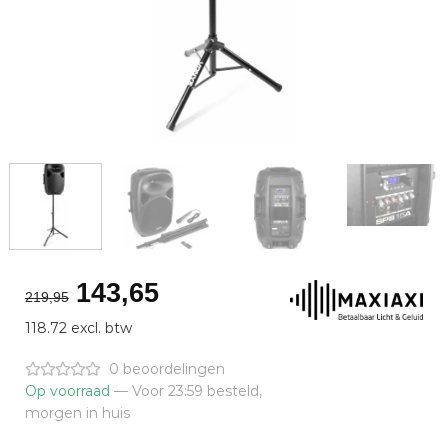
Oorspronkelijke
Huidige
143,65
219,95
prijs
prijs
118.72 excl. btw
was:
is:
€219,95.
€143,65.
0 beoordelingen
Op voorraad
— Voor 23:59 besteld,
morgen in huis