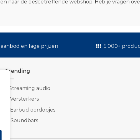
zen naar de desbetreffende webshop. Heb je vragen ov
.
aanbod en lage prijzen
5.000+ produ
Trending
1.
Streaming audio
2.
Versterkers
3.
Earbud oordopjes
4.
Soundbars