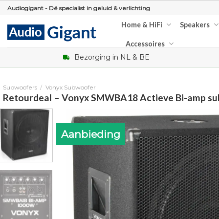
Skip
Audiogigant - Dé specialist in geluid & verlichting
to
Home & HiFi
Speakers
content
Accessoires
Bezorging in NL & BE
Subwoofers
/
Vonyx Subwoofer
Retourdeal – Vonyx SMWBA18 Actieve Bi-amp su
Aanbieding