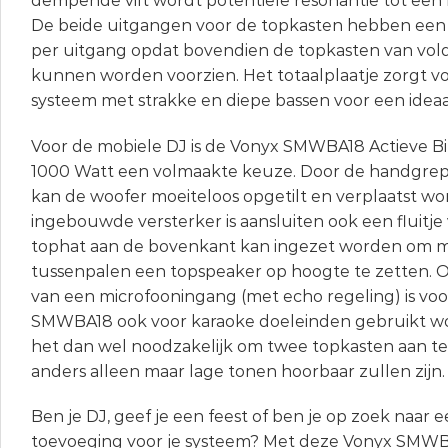
dempende vilt wordt potentiele resonantie tot ee
De beide uitgangen voor de topkasten hebben een
per uitgang opdat bovendien de topkasten van vol
kunnen worden voorzien. Het totaalplaatje zorgt vo
systeem met strakke en diepe bassen voor een ideaal
Voor de mobiele DJ is de Vonyx SMWBA18 Actieve B
1000 Watt een volmaakte keuze. Door de handgrepe
kan de woofer moeiteloos opgetilt en verplaatst wo
ingebouwde versterker is aansluiten ook een fluitje
tophat aan de bovenkant kan ingezet worden om m
tussenpalen een topspeaker op hoogte te zetten.
van een microfooningang (met echo regeling) is voo
SMWBA18 ook voor karaoke doeleinden gebruikt wor
het dan wel noodzakelijk om twee topkasten aan te 
anders alleen maar lage tonen hoorbaar zullen zijn.
Ben je DJ, geef je een feest of ben je op zoek naar 
toevoeging voor je systeem? Met deze Vonyx SMWB