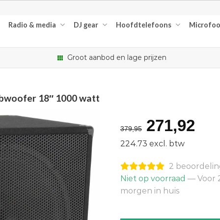
Radio & media
DJ gear
Hoofdtelefoons
Microfo
Groot aanbod en lage prijzen
bwoofer 18″ 1000 watt
Oorspron
Hu
271,92
379,95
prijs
pri
224.73 excl. btw
was:
is:
2 beoordeli
€379,95.
€27
Niet op voorraad
— Voor 2
morgen in huis