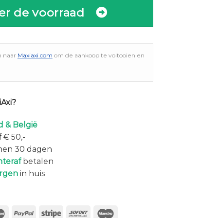
er de voorraad
n naar
Maxiaxi.com
om de aankoop te voltooien en
Axi?
 & België
 € 50,-
nen 30 dagen
hteraf
betalen
rgen
in huis