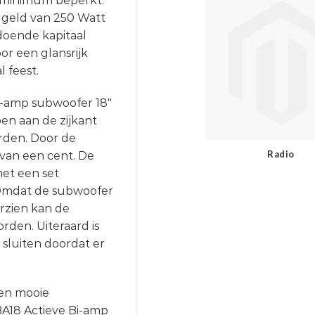
n minimum beperkt.
 geld van 250 Watt
doende kapitaal
or een glansrijk
 feest.
i-amp subwoofer 18″
n aan de zijkant
rden. Door de
Radio
 van een cent. De
et een set
 Omdat de subwoofer
rzien kan de
den. Uiteraard is
sluiten doordat er
een mooie
A18 Actieve Bi-amp