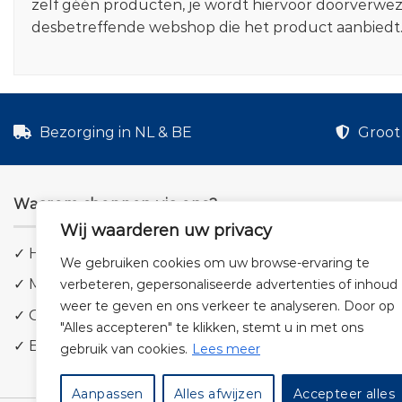
zelf géén producten, je wordt hiervoor doorverwe
desbetreffende webshop die het product aanbiedt
Bezorging in NL & BE
Groot 
Waarom shoppen via ons?
Wij waarderen uw privacy
✓ Hoge kwaliteit geluid
We gebruiken cookies om uw browse-ervaring te
✓ Meer dan 5.000 producten
verbeteren, gepersonaliseerde advertenties of inhoud
weer te geven en ons verkeer te analyseren. Door op
✓ Groot aanbod en lage prijzen
"Alles accepteren" te klikken, stemt u in met ons
✓ Bezorging in NL & BE
gebruik van cookies.
Lees meer
Aanpassen
Alles afwijzen
Accepteer alles