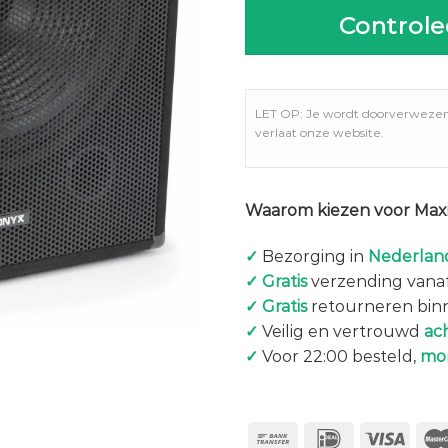
Controle
LET OP: Je wordt doorverweze
verlaat onze website.
Waarom kiezen voor Maxi
✓
Bezorging in
Nederland
✓
Gratis
verzending vanaf
✓
Gratis
retourneren bin
✓
Veilig en vertrouwd
ac
✓
Voor 22:00 besteld,
mo