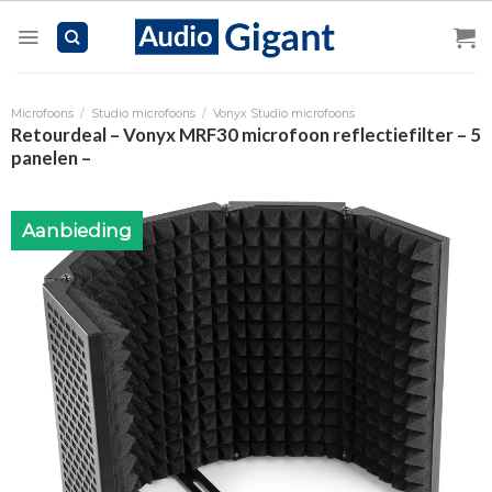
Skip
to
content
Microfoons
/
Studio microfoons
/
Vonyx Studio microfoons
Retourdeal – Vonyx MRF30 microfoon reflectiefilter – 5
panelen –
Aanbieding