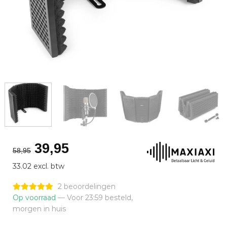
Oorspronkelijke
Huidige
39,95
58,95
prijs
prijs
33.02 excl. btw
was:
is:
€58,95.
€39,95.
2 beoordelingen
Op voorraad
— Voor 23:59 besteld,
morgen in huis