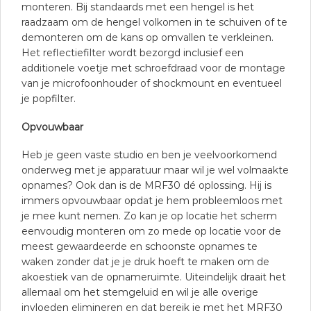
monteren. Bij standaards met een hengel is het
raadzaam om de hengel volkomen in te schuiven of te
demonteren om de kans op omvallen te verkleinen.
Het reflectiefilter wordt bezorgd inclusief een
additionele voetje met schroefdraad voor de montage
van je microfoonhouder of shockmount en eventueel
je popfilter.
Opvouwbaar
Heb je geen vaste studio en ben je veelvoorkomend
onderweg met je apparatuur maar wil je wel volmaakte
opnames? Ook dan is de MRF30 dé oplossing. Hij is
immers opvouwbaar opdat je hem probleemloos met
je mee kunt nemen. Zo kan je op locatie het scherm
eenvoudig monteren om zo mede op locatie voor de
meest gewaardeerde en schoonste opnames te
waken zonder dat je je druk hoeft te maken om de
akoestiek van de opnameruimte. Uiteindelijk draait het
allemaal om het stemgeluid en wil je alle overige
invloeden elimineren en dat bereik je met het MRF30