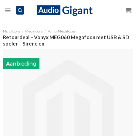
Skip
to
content
Microfoons
/
Megafoons
/
Vonyx Megafoons
Retourdeal – Vonyx MEG060 Megafoon met USB & SD
speler – Sirene en
Aanbieding