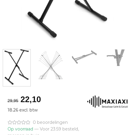
Oorspronkelijke
Huidige
22,10
29,95
prijs
prijs
18.26 excl. btw
was:
is:
€29,95.
€22,10.
0 beoordelingen
Op voorraad
— Voor 23:59 besteld,