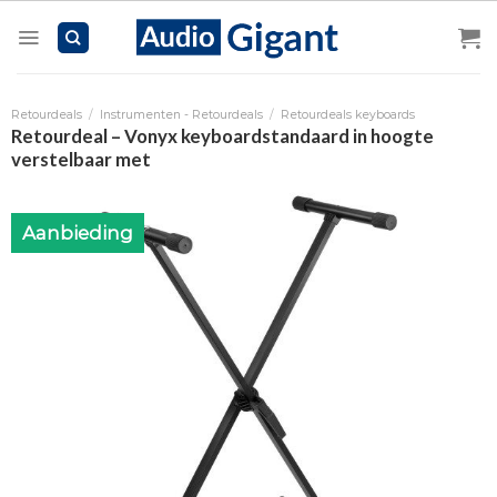
Skip
to
content
Retourdeals
/
Instrumenten - Retourdeals
/
Retourdeals keyboards
Retourdeal – Vonyx keyboardstandaard in hoogte
verstelbaar met
Aanbieding