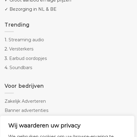
✓ Groot aanbod en lage prijzen
✓ Bezorging in NL & BE
Trending
1.
Streaming audio
2.
Versterkers
3.
Earbud oordopjes
4.
Soundbars
Voor bedrijven
Zakelijk Adverteren
Banner advertenties
Linkbuilding
Wij waarderen uw privacy
SEO copywriting
We gebruiken cookies om uw browse-ervaring te