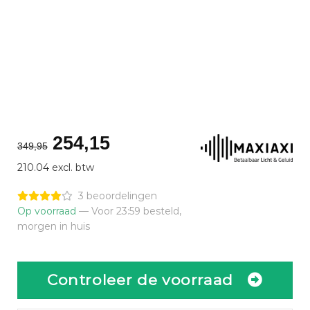
Oorspronkelijke
Huidige
254,15
349,95
prijs
prijs
210.04 excl. btw
was:
is:
€349,95.
€254,15.
3 beoordelingen
Op voorraad
— Voor 23:59 besteld,
morgen in huis
Controleer de voorraad