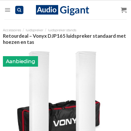
Skip
to
content
Accessoires
/
luidspreker
/
luidspreker stands
Retourdeal – Vonyx DJP165 luidspreker standaard met
hoezen en tas
Aanbieding