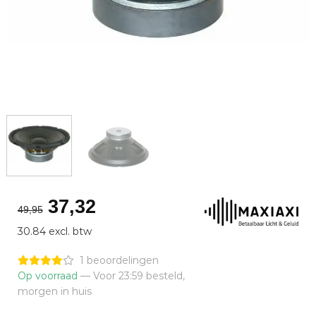
Oorspronkelijke
Huidige
37,32
49,95
prijs
prijs
30.84 excl. btw
was:
is:
€49,95.
€37,32.
1 beoordelingen
Op voorraad
— Voor 23:59 besteld,
morgen in huis