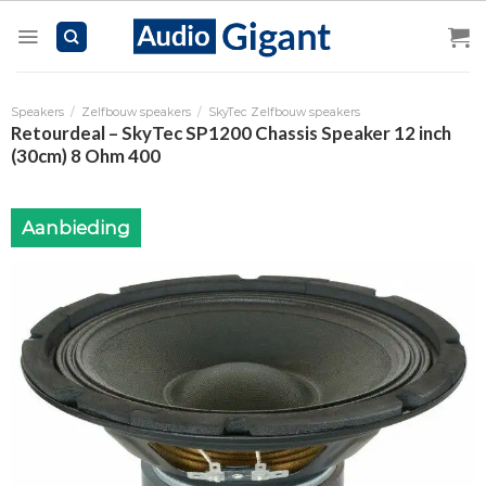
Skip
to
content
Speakers
/
Zelfbouw speakers
/
SkyTec Zelfbouw speakers
Retourdeal – SkyTec SP1200 Chassis Speaker 12 inch
(30cm) 8 Ohm 400
Aanbieding