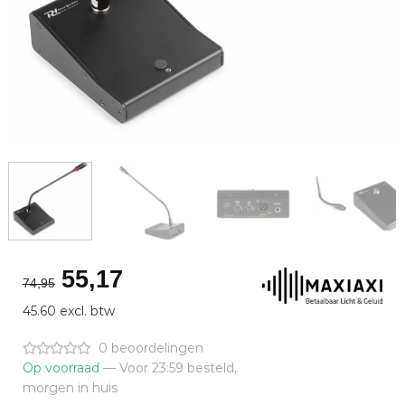
Oorspronkelijke
Huidige
55,17
74,95
prijs
prijs
45.60 excl. btw
was:
is:
€74,95.
€55,17.
0 beoordelingen
Op voorraad
— Voor 23:59 besteld,
morgen in huis