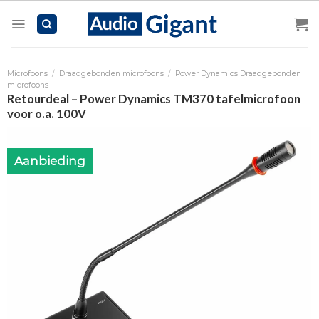
Skip
to
content
Microfoons
/
Draadgebonden microfoons
/
Power Dynamics Draadgebonden
microfoons
Retourdeal – Power Dynamics TM370 tafelmicrofoon
voor o.a. 100V
Aanbieding