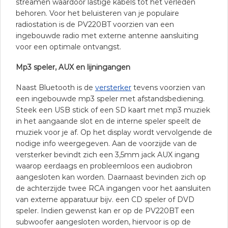
streamen waardoor lastige kabels tot het verleden
behoren. Voor het beluisteren van je populaire
radiostation is de PV220BT voorzien van een
ingebouwde radio met externe antenne aansluiting
voor een optimale ontvangst.
Mp3 speler, AUX en lijningangen
Naast Bluetooth is de
versterker
tevens voorzien van
een ingebouwde mp3 speler met afstandsbediening.
Steek een USB stick of een SD kaart met mp3 muziek
in het aangaande slot en de interne speler speelt de
muziek voor je af. Op het display wordt vervolgende de
nodige info weergegeven. Aan de voorzijde van de
versterker bevindt zich een 3,5mm jack AUX ingang
waarop eerdaags en probleemloos een audiobron
aangesloten kan worden. Daarnaast bevinden zich op
de achterzijde twee RCA ingangen voor het aansluiten
van externe apparatuur bijv. een CD speler of DVD
speler. Indien gewenst kan er op de PV220BT een
subwoofer aangesloten worden, hiervoor is op de