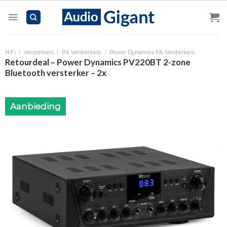
Skip
to
content
HiFi
/
Versterkers
/
PA Versterkers
/
Power Dynamics PA Versterkers
Retourdeal – Power Dynamics PV220BT 2-zone
Bluetooth versterker – 2x
Aanbieding