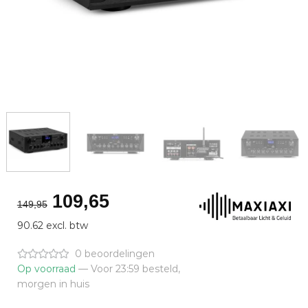
Oorspronkelijke
Huidige
109,65
149,95
prijs
prijs
90.62 excl. btw
was:
is:
€149,95.
€109,65.
0 beoordelingen
Op voorraad
— Voor 23:59 besteld,
morgen in huis