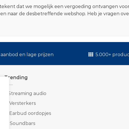
 betekent dat we mogelijk een vergoeding ontvangen voo
zen naar de desbetreffende webshop. Heb je vragen ov
.
aanbod en lage prijzen
5.000+ produ
Trending
1.
Streaming audio
2.
Versterkers
3.
Earbud oordopjes
4.
Soundbars