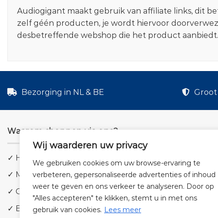
Audiogigant maakt gebruik van affiliate links, dit
zelf géén producten, je wordt hiervoor doorverwe
desbetreffende webshop die het product aanbiedt
Bezorging in NL & BE
Groot 
Waarom shoppen via ons?
Wij waarderen uw privacy
✓ Hoge kwaliteit geluid
We gebruiken cookies om uw browse-ervaring te
✓ Meer dan 5.000 producten
verbeteren, gepersonaliseerde advertenties of inhoud
weer te geven en ons verkeer te analyseren. Door op
✓ Groot aanbod en lage prijzen
"Alles accepteren" te klikken, stemt u in met ons
✓ Bezorging in NL & BE
gebruik van cookies.
Lees meer