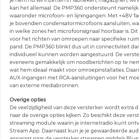
je hem nu wil inzetten in fabrieken, magazijnen, wink
kan het allemaal. De PMP360 ondersteunt namelijk
waaronder microfoon- en lijningangen. Met +48V 
je bovendien condensatormicrofoons aansluiten, waar
in welke zones het microfoonsignaal hoorbaar is. Di
voor het richten van omroepen naar specifieke ruim
pand. De PMP360 blinkt dus uit in connectiviteit dan
individueel kunnen worden aangestuurd. De verst
eveneens gemakkelijk om noodberichten op te neme
wat hem ideaal maakt voor omroepinstallaties. Daarn
AUX-ingangen met RCA-aansluitingen voor het moe
van externe mediabronnen.
Overige opties
De veelzijdigheid van deze versterker wordt extra d
naar de overige opties kijken. Zo beschikt deze vers
streaming module waarin je internetradio kunt ontv
Stream App. Daarnaast kun je je gewaardeerde audi
apparaat naar de versterker streamen middels Bluet