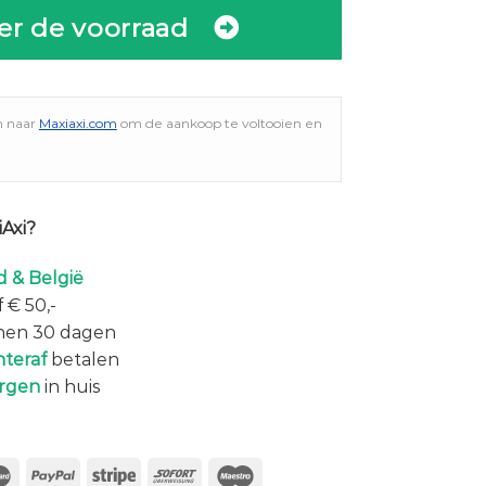
er de voorraad
n naar
Maxiaxi.com
om de aankoop te voltooien en
Axi?
 & België
 € 50,-
nen 30 dagen
hteraf
betalen
rgen
in huis