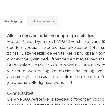
Beschrijving
Extra informatie
Alles-in-één versterker voor oproepinstallaties
Met de Power Dynamics PMP360 versterker van 36
doodeenvoudig al je audio naar elke aangesloten spea
zones). Deze veelzijdige versterker is bruikbaar vo
omgevingen, van bedrijfspanden en magazijnen to
brede zalen. De PMP360 kan zowel als 100V als con
versterker worden ingezet en biedt bediening over 
afzonderlijk aanpasbaar qua volume en effecten. Zo p
jouw pand volledig naar wens aan!
Connectiviteit
De PMP360 versterker is speciaal ontworpen voor om