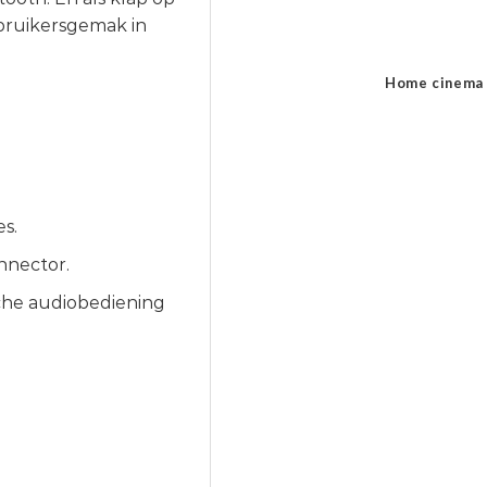
ebruikersgemak in
Home cinema
s.
nnector.
che audiobediening