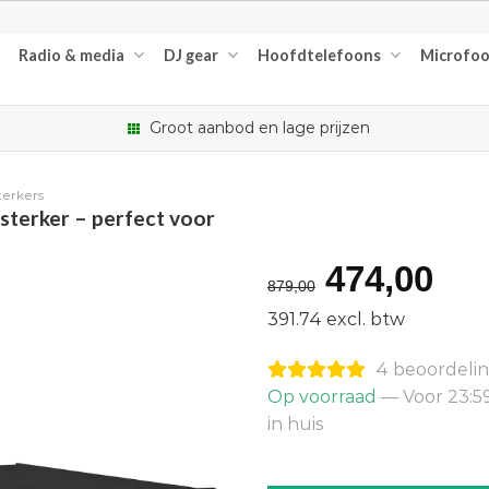
Radio & media
DJ gear
Hoofdtelefoons
Microfo
Groot aanbod en lage prijzen
terkers
terker – perfect voor
Oorspron
Hu
474,00
879,00
prijs
pri
391.74 excl. btw
was:
is:
4 beoordeli
€879,00.
€4
Op voorraad
— Voor 23:5
in huis