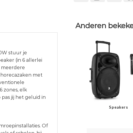
Anderen bekeke
0W stuur je
ker (in 6 allerlei
or meerdere
t horecazaken met
ventionele
6 zones, elk
as jij het geluid in
Speakers
roepinstallaties. Of