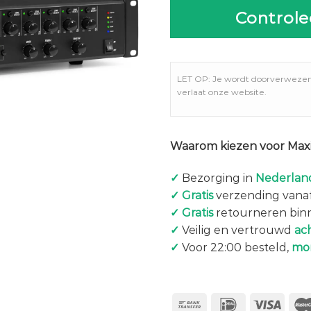
Controle
LET OP: Je wordt doorverweze
verlaat onze website.
Waarom kiezen voor Maxi
✓
Bezorging in
Nederland
✓
Gratis
verzending vanaf
✓
Gratis
retourneren bin
✓
Veilig en vertrouwd
ac
✓
Voor 22:00 besteld,
mo