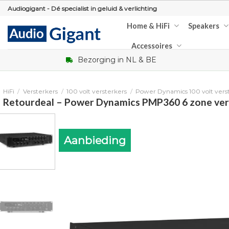
Skip
Audiogigant - Dé specialist in geluid & verlichting
to
Home & HiFi
Speakers
content
Accessoires
Bezorging in NL & BE
HiFi
/
Versterkers
/
100 volt versterkers
/
Power Dynamics 100 volt vers
Retourdeal – Power Dynamics PMP360 6 zone vers
Aanbieding