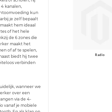
els of scholen, hij
 4 kanalen,
fantoomvoeding kun
bij je zelf bepaalt
t maakt hem ideaal
tes of het hele
kzij de 6 zones die
erker maakt het
n of af te spelen,
Radio
aast biedt hij twee
iteloos verbinden
uidelijk, wanneer we
terker over een
angen via de 4-
o vanaf je mobiele
ooth. En als klap op