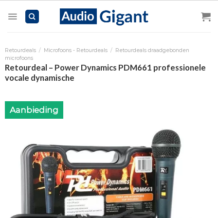
Skip
to
content
Retourdeals
/
Microfoons - Retourdeals
/
Retourdeals draadgebonden
microfoons
Retourdeal – Power Dynamics PDM661 professionele
vocale dynamische
Aanbieding