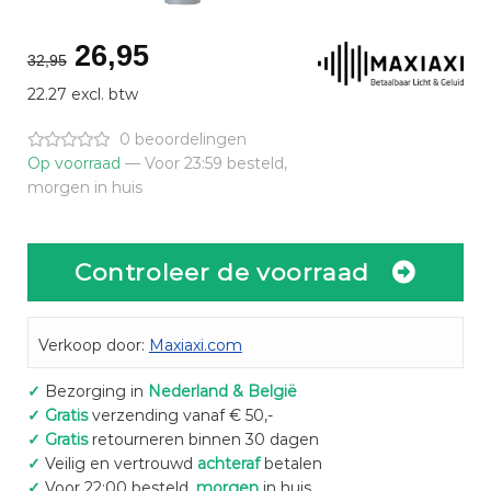
Oorspronkelijke
Huidige
26,95
32,95
prijs
prijs
22.27 excl. btw
was:
is:
€32,95.
€26,95.
0 beoordelingen
Op voorraad
— Voor 23:59 besteld,
morgen in huis
Controleer de voorraad
Verkoop door:
Maxiaxi.com
✓
Bezorging in
Nederland & België
✓
Gratis
verzending vanaf € 50,-
✓
Gratis
retourneren binnen 30 dagen
✓
Veilig en vertrouwd
achteraf
betalen
✓
Voor 22:00 besteld,
morgen
in huis