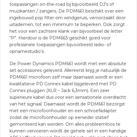
toepassingen on-the-road bij bijvoorbeeld DJ’s of
muzikanten / zangers. De PDM661 beschikt over een
ingebouwd pop filter om windgeruis, veroorzaakt door
uitademen, tot een minimum te beperken. Ook zorgt
het voor een zachtere klank van bijvoorbeel de letter
“P”. Hierdoor is de PDM663 geschikt goed voor
professinele toepassingen bijvoorbeeld radio- of
opnamestudio’s.
De Power Dynamics PDM661 wordt met een absolute
set accessoires geleverd. Allereerst krijg je natuurlijk de
PDM661 microfoon zelf maar daarnaast wordt er een
kwalitatieve PD Connex kabel bijgeleverd met PD
Connex pluggen (XLR – Jack 6,3mm). Een zeer
superieure kabel dus voor een sensationele overdracht
van het signaal. Daarnaast wordt de PDM661 bezorgd
met een microfoonhouder en een schroefadapter
zodat de microfoonhouder op eenieder statief
gemonteerd kan worden. Om alles probleemloos te
kunnen vervoeren wordt de gehele set in een handige