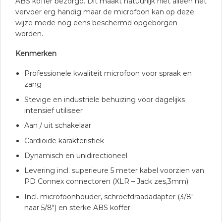
ABS koffer bezorgd. Dit maakt natuurlijk niet alleen het
vervoer erg handig maar de microfoon kan op deze
wijze mede nog eens beschermd opgeborgen
worden.
Kenmerken
Professionele kwaliteit microfoon voor spraak en
zang
Stevige en industriële behuizing voor dagelijks
intensief utiliseer
Aan / uit schakelaar
Cardioïde karakteristiek
Dynamisch en unidirectioneel
Levering incl. superieure 5 meter kabel voorzien van
PD Connex connectoren (XLR – Jack zes,3mm)
Incl. microfoonhouder, schroefdraadadapter (3/8″
naar 5/8″) en sterke ABS koffer