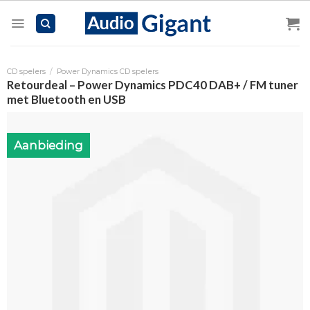
Skip
to
content
CD spelers
/
Power Dynamics CD spelers
Retourdeal – Power Dynamics PDC40 DAB+ / FM tuner
met Bluetooth en USB
Aanbieding