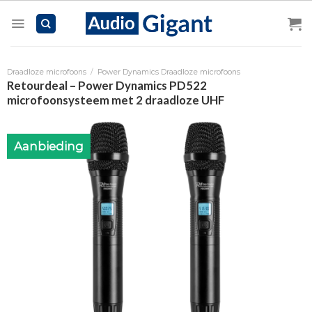
Skip
to
content
Draadloze microfoons
/
Power Dynamics Draadloze microfoons
Retourdeal – Power Dynamics PD522
microfoonsysteem met 2 draadloze UHF
Aanbieding