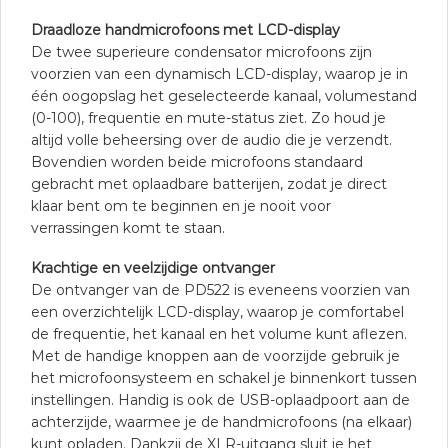
Draadloze handmicrofoons met LCD-display
De twee superieure condensator microfoons zijn
voorzien van een dynamisch LCD-display, waarop je in
één oogopslag het geselecteerde kanaal, volumestand
(0-100), frequentie en mute-status ziet. Zo houd je
altijd volle beheersing over de audio die je verzendt.
Bovendien worden beide microfoons standaard
gebracht met oplaadbare batterijen, zodat je direct
klaar bent om te beginnen en je nooit voor
verrassingen komt te staan.
Krachtige en veelzijdige ontvanger
De ontvanger van de PD522 is eveneens voorzien van
een overzichtelijk LCD-display, waarop je comfortabel
de frequentie, het kanaal en het volume kunt aflezen.
Met de handige knoppen aan de voorzijde gebruik je
het microfoonsysteem en schakel je binnenkort tussen
instellingen. Handig is ook de USB-oplaadpoort aan de
achterzijde, waarmee je de handmicrofoons (na elkaar)
kunt opladen. Dankzij de XLR-uitgang sluit je het