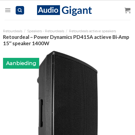
Skip
to
content
Retourdeals
/
Speakers - Retourdeals
/
Retourdeals actieve speakers
Retourdeal – Power Dynamics PD415A actieve Bi-Amp
15″ speaker 1400W
Aanbieding