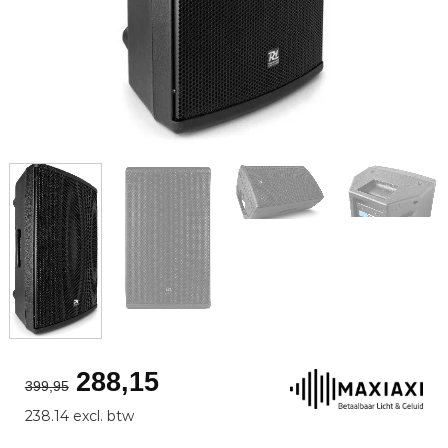
Oorspronkelijke
Huidige
288,15
399,95
prijs
prijs
238.14 excl. btw
was:
is: