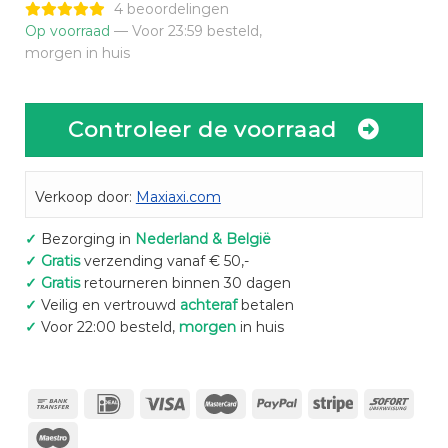
€399,95.
€288,15.
4 beoordelingen
Op voorraad
— Voor 23:59 besteld,
morgen in huis
Controleer de voorraad
Verkoop door:
Maxiaxi.com
✓
Bezorging in
Nederland & België
✓
Gratis
verzending vanaf € 50,-
✓
Gratis
retourneren binnen 30 dagen
✓
Veilig en vertrouwd
achteraf
betalen
✓
Voor 22:00 besteld,
morgen
in huis