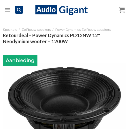
Skip
to
content
Speakers
/
Zelfbouw speakers
/
Power Dynamics Zelfbouw speakers
Retourdeal – Power Dynamics PD12NW 12″
Neodymium woofer – 1200W
Aanbieding