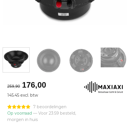
Oorspronkelijke
Huidige
176,00
259,90
prijs
prijs
145.45 excl. btw
was:
is:
€259,90.
€176,00.
7 beoordelingen
Op voorraad
— Voor 23:59 besteld,
morgen in huis