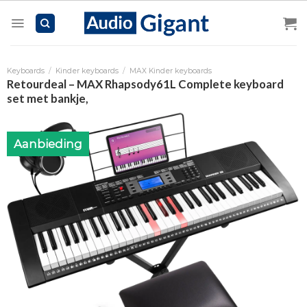
Skip
to
content
Keyboards
/
Kinder keyboards
/
MAX Kinder keyboards
Retourdeal – MAX Rhapsody61L Complete keyboard
set met bankje,
Aanbieding