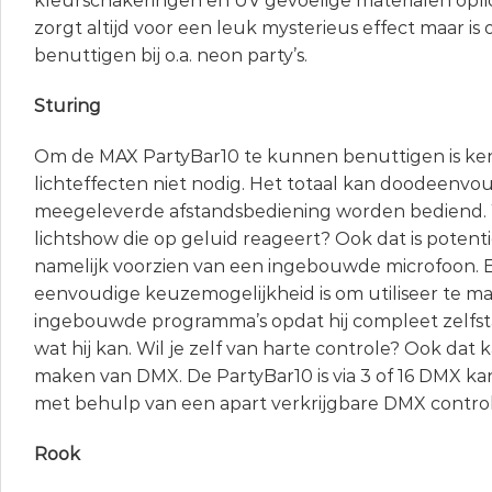
kleurschakeringen en UV gevoelige materialen oplic
zorgt altijd voor een leuk mysterieus effect maar is
benuttigen bij o.a. neon party’s.
Sturing
Om de MAX PartyBar10 te kunnen benuttigen is ken
lichteffecten niet nodig. Het totaal kan doodeenvou
meegeleverde afstandsbediening worden bediend. W
lichtshow die op geluid reageert? Ook dat is potenti
namelijk voorzien van een ingebouwde microfoon. 
eenvoudige keuzemogelijkheid is om utiliseer te m
ingebouwde programma’s opdat hij compleet zelfsta
wat hij kan. Wil je zelf van harte controle? Ook dat k
maken van DMX. De PartyBar10 is via 3 of 16 DMX ka
met behulp van een apart verkrijgbare DMX control
Rook