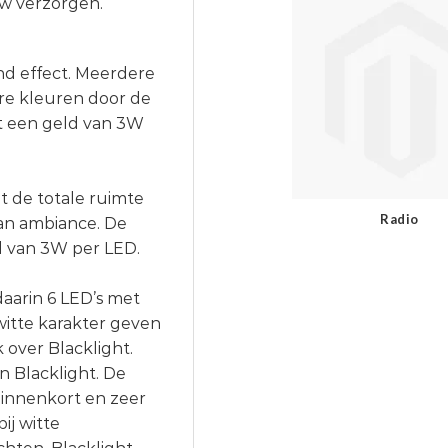
ow verzorgen.
d effect. Meerdere
re kleuren door de
t een geld van 3W
t de totale ruimte
Radio
van ambiance. De
ld van 3W per LED.
aarin 6 LED’s met
itte karakter geven
 over Blacklight.
n Blacklight. De
 binnenkort en zeer
ij witte