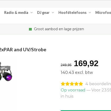
Radio & media
DJ gear
Hoofdtelefoons
Microfo
Groot aanbod en lage prijzen
 2xPAR and UV/Strobe
Oorspron
Hu
169,92
249,95
prijs
pri
140.43 excl. btw
was:
is:
4 beoordeli
€249,95.
€16
Op voorraad
— Voor 23:5
in huis