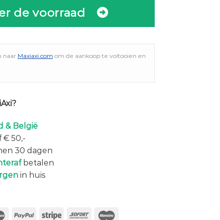
er de voorraad
n naar
Maxiaxi.com
om de aankoop te voltooien en
Axi?
 & België
 € 50,-
nen 30 dagen
hteraf
betalen
rgen
in huis