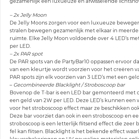
gezamenlijk een luxueuze en afwisselende lichtsh
– 2x Jelly Moon
De Jelly Moons zorgen voor een luxueuze bewegen
stralen bewegen gezamenlijk met elkaar in meerde
ruimte. Elke Jelly Moon voldoende over 4 LED’s me
per LED.
– 2x PAR spot
De PAR spots van de PartyBar10 oppassen ervoor da
van een kleurtje wordt voorzien voor het creëren 
PAR spots zijn elk voorzien van 3 LED’s met een ge
–
Gecombineerde Blacklight / Stroboscoop bar
Bovenop de T-bar is een LED bar gemonteerd met d
een geld van 2W per LED. Deze LED’s kunnen een w
voor het stroboscoop effect maar ze beschikken ook
Deze bar voorziet dan ook in een stroboscoop en ee
stroboscoop is een letterlijk flitsend effect die zeer
fel kan flitsen. Blacklight is het bekende effect waarb