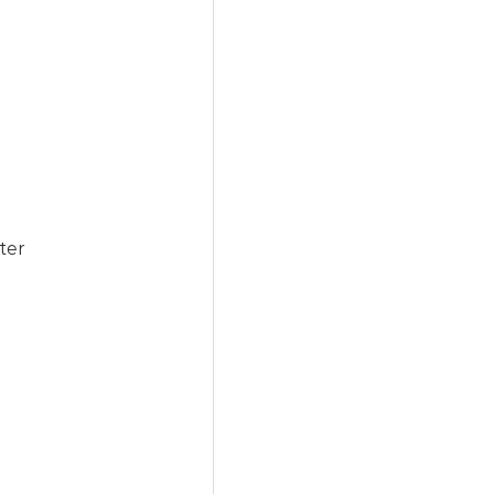
n
ter