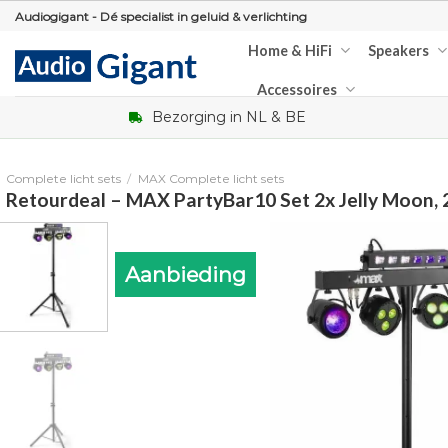
Skip
Audiogigant - Dé specialist in geluid & verlichting
to
Home & HiFi
Speakers
content
Accessoires
Bezorging in NL & BE
Complete licht sets
/
MAX Complete licht sets
Retourdeal – MAX PartyBar10 Set 2x Jelly Moon,
Aanbieding