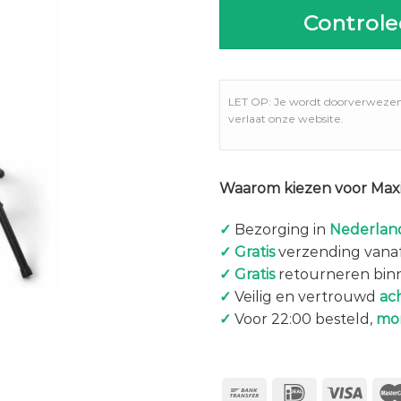
Controle
LET OP: Je wordt doorverweze
verlaat onze website.
Waarom kiezen voor Maxi
✓
Bezorging in
Nederland
✓
Gratis
verzending vanaf
✓
Gratis
retourneren bin
✓
Veilig en vertrouwd
ac
✓
Voor 22:00 besteld,
mo