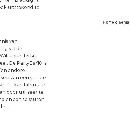
hten. Blacklight
 ook uitstekend te
Home cinema
nis van
dig via de
il je een leuke
eel. De PartyBar10 is
Een andere
aken van een van de
ndig kan laten zien
an door utiliseer te
nalen aan te sturen
ler.