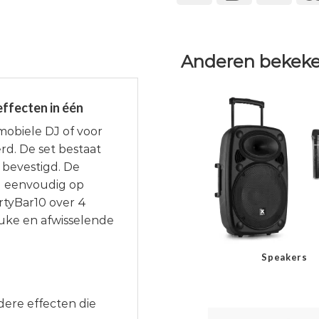
Anderen bekeke
effecten in één
 mobiele DJ of voor
rd. De set bestaat
n bevestigd. De
l eenvoudig op
rtyBar10 over 4
euke en afwisselende
Speakers
dere effecten die