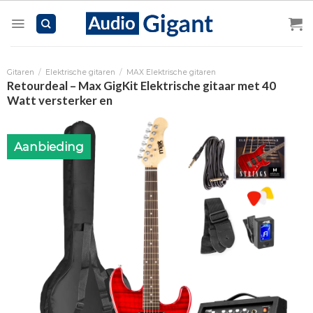
Skip
to
content
Gitaren
/
Elektrische gitaren
/
MAX Elektrische gitaren
Retourdeal – Max GigKit Elektrische gitaar met 40
Watt versterker en
Aanbieding