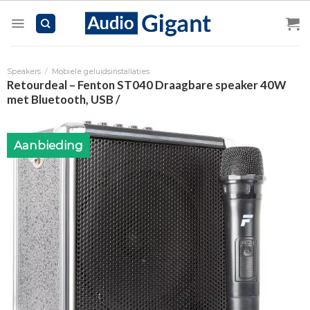
Skip
to
content
Speakers
/
Mobiele geluidsinstallaties
Retourdeal – Fenton ST040 Draagbare speaker 40W
met Bluetooth, USB /
Aanbieding