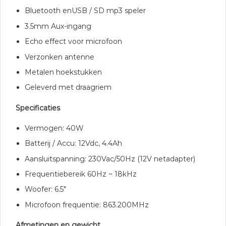
Bluetooth enUSB / SD mp3 speler
3.5mm Aux-ingang
Echo effect voor microfoon
Verzonken antenne
Metalen hoekstukken
Geleverd met draagriem
Specificaties
Vermogen: 40W
Batterij / Accu: 12Vdc, 4.4Ah
Aansluitspanning: 230Vac/50Hz (12V netadapter)
Frequentiebereik 60Hz ~ 18kHz
Woofer: 6.5″
Microfoon frequentie: 863.200MHz
Afmetingen en gewicht