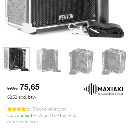
Oorspronkelijke
Huidige
75,65
99,95
prijs
prijs
62.52 excl. btw
was:
is:
€99,95.
€75,65.
3 beoordelingen
Op voorraad
— Voor 23:59 besteld,
morgen in huis