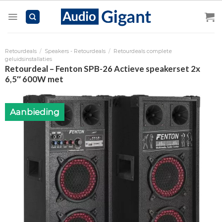
Skip
to
content
Retourdeals
/
Speakers - Retourdeals
/
Retourdeals complete
geluidsinstallaties
Retourdeal – Fenton SPB-26 Actieve speakerset 2x
6,5″ 600W met
Aanbieding