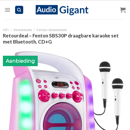
Skip
to
content
HiFi
/
Karaokesets
/
Fenton Karaokesets
Retourdeal – Fenton SBS30P draagbare karaoke set
met Bluetooth, CD+G
Aanbieding