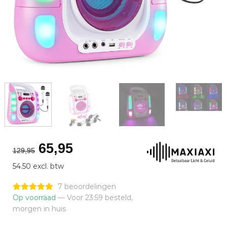
Oorspronkelijke
Huidige
65,95
129,95
prijs
prijs
54.50 excl. btw
was:
is:
€129,95.
€65,95.
7 beoordelingen
Op voorraad
— Voor 23:59 besteld,
morgen in huis