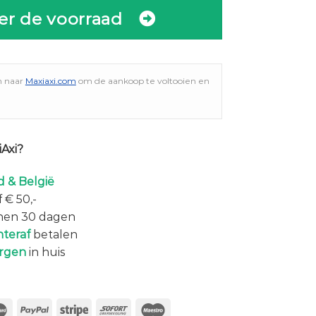
er de voorraad
n naar
Maxiaxi.com
om de aankoop te voltooien en
Axi?
 & België
 € 50,-
nen 30 dagen
hteraf
betalen
rgen
in huis