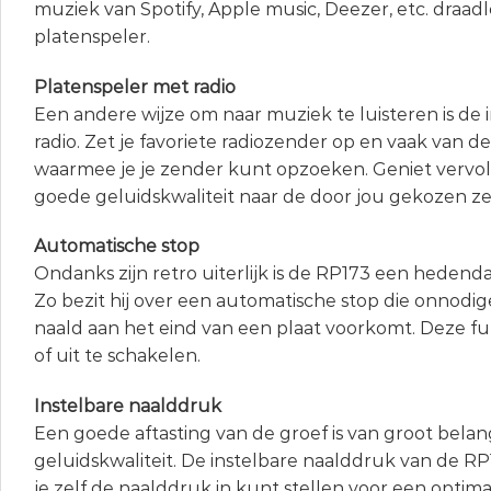
muziek van Spotify, Apple music, Deezer, etc. draad
platenspeler.
Platenspeler met radio
Een andere wijze om naar muziek te luisteren is d
radio. Zet je favoriete radiozender op en vaak van de
waarmee je je zender kunt opzoeken. Geniet vervo
goede geluidskwaliteit naar de door jou gekozen z
Automatische stop
Ondanks zijn retro uiterlijk is de RP173 een hedend
Zo bezit hij over een automatische stop die onnodige
naald aan het eind van een plaat voorkomt. Deze fun
of uit te schakelen.
Instelbare naalddruk
Een goede aftasting van de groef is van groot bela
geluidskwaliteit. De instelbare naalddruk van de RP
je zelf de naalddruk in kunt stellen voor een optima