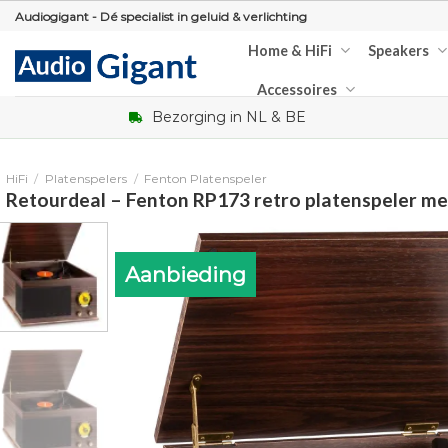
Skip
Audiogigant - Dé specialist in geluid & verlichting
to
Home & HiFi
Speakers
content
Accessoires
Bezorging in NL & BE
HiFi
/
Platenspelers
/
Fenton Platenspeler
Retourdeal – Fenton RP173 retro platenspeler me
Aanbieding