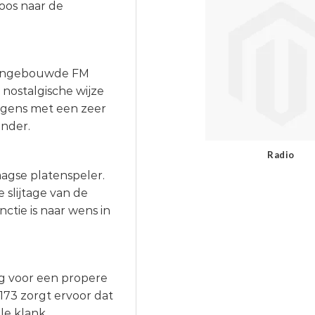
loos naar de
e ingebouwde FM
 nostalgische wijze
lgens met een zeer
ender.
Radio
aagse platenspeler.
 slijtage van de
ctie is naar wens in
ng voor een propere
173 zorgt ervoor dat
le klank.