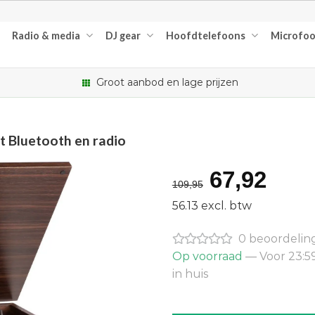
Radio & media
DJ gear
Hoofdtelefoons
Microfo
Groot aanbod en lage prijzen
t Bluetooth en radio
Oorspron
Hui
67,92
109,95
prijs
prijs
56.13 excl. btw
was:
is:
0 beoordelin
€109,95.
€67,
Op voorraad
— Voor 23:5
in huis