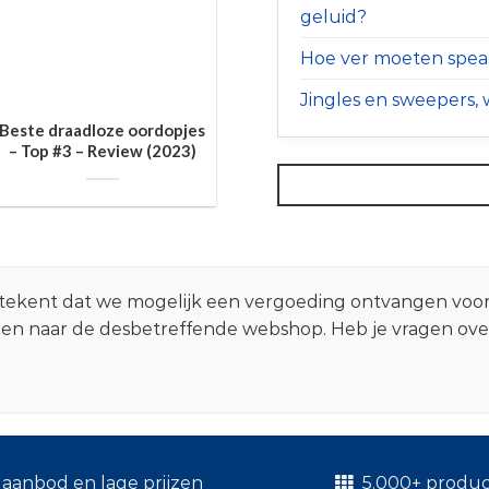
geluid?
Hoe ver moeten speak
Jingles en sweepers, w
Beste draadloze oordopjes
– Top #3 – Review (2023)
 betekent dat we mogelijk een vergoeding ontvangen voo
zen naar de desbetreffende webshop. Heb je vragen ov
.
aanbod en lage prijzen
5.000+ produ