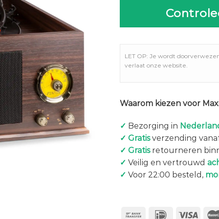
Controle
LET OP: Je wordt doorverweze
verlaat onze website.
Waarom kiezen voor Maxi
✓
Bezorging in
Nederland
✓
Gratis
verzending vanaf
✓
Gratis
retourneren bin
✓
Veilig en vertrouwd
ac
✓
Voor 22:00 besteld,
mo