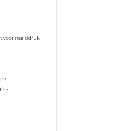
t voor naalddruk
eem
gles