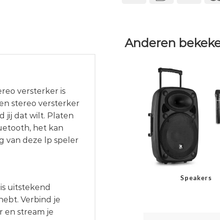
Anderen bekeke
eo versterker is
en stereo versterker
ij dat wilt. Platen
luetooth, het kan
g van deze lp speler
Speakers
is uitstekend
hebt. Verbind je
r en stream je