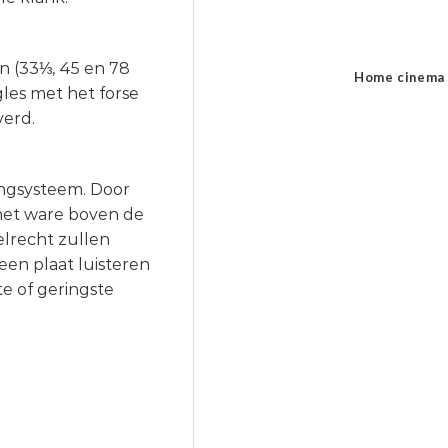
en (33⅓, 45 en 78
Home cinema
gles met het forse
verd.
angsysteem. Door
 het ware boven de
elrecht zullen
een plaat luisteren
te of geringste