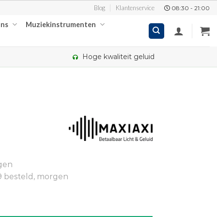
Blog
Klantenservice
08:30 - 21:00
ons
Muziekinstrumenten
Hoge kwaliteit geluid
kelijke
dige
gen
92.
9 besteld, morgen