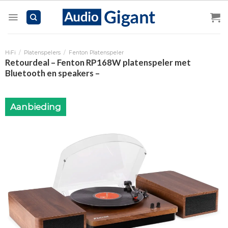
Skip
to
content
HiFi
/
Platenspelers
/
Fenton Platenspeler
Retourdeal – Fenton RP168W platenspeler met
Bluetooth en speakers –
Aanbieding