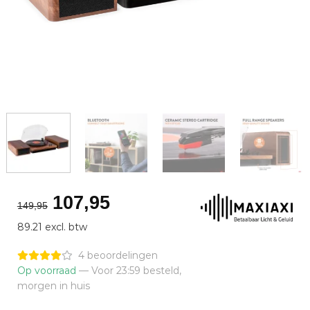
Oorspronkelijke
Huidige
107,95
149,95
prijs
prijs
89.21 excl. btw
was:
is:
€149,95.
€107,95.
4 beoordelingen
Op voorraad
— Voor 23:59 besteld,
morgen in huis