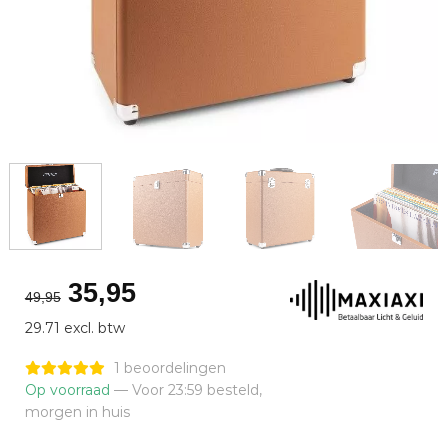
Oorspronkelijke
Huidige
35,95
49,95
prijs
prijs
29.71 excl. btw
was:
is:
€49,95.
€35,95.
1 beoordelingen
Op voorraad
— Voor 23:59 besteld,
morgen in huis