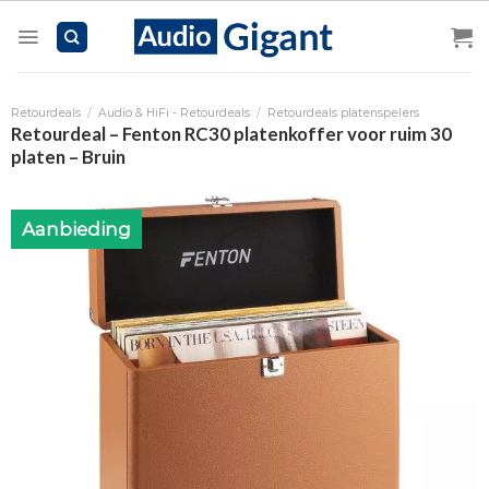
Skip
to
content
Retourdeals
/
Audio & HiFi - Retourdeals
/
Retourdeals platenspelers
Retourdeal – Fenton RC30 platenkoffer voor ruim 30
platen – Bruin
Aanbieding