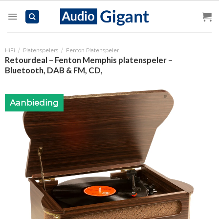
Skip
to
content
HiFi
/
Platenspelers
/
Fenton Platenspeler
Retourdeal – Fenton Memphis platenspeler –
Bluetooth, DAB & FM, CD,
Aanbieding