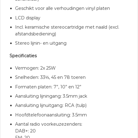
Geschikt voor alle verhoudingen vinyl platen
LCD display
Incl. keramische stereocartridge met naald (excl.
afstandsbediening)
Stereo lijnin- en uitgang
Specificaties
Vermogen: 2x 25W
Snelheden: 33⅓, 45 en 78 toeren
Formaten platen: 7”, 10” en 12”
Aansluiting lijningang: 3.5mm jack
Aansluiting lijnuitgang: RCA (tulp)
Hoofdtelefoonaansluiting: 3.5mm
Aantal radio voorkeuzezenders:
DAB+: 20
FM: 20