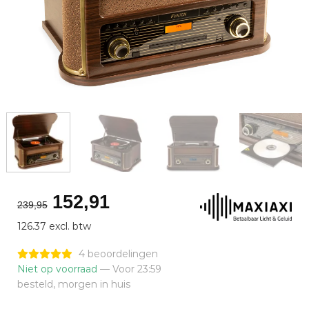
Oorspronkelijke
Huidige
152,91
239,95
prijs
prijs
126.37 excl. btw
was:
is:
€239,95.
€152,91.
4 beoordelingen
Niet op voorraad
— Voor 23:59
besteld, morgen in huis