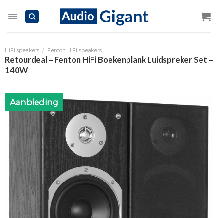
Skip
to
content
HiFi speakers
/
Fenton HiFi speakers
Retourdeal – Fenton HiFi Boekenplank Luidspreker Set –
140W
Aanbieding