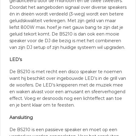
gefabriceerd door de midhoorn en de twee tweeters.
Doordat het aangeboden signaal over diverse speakers
én in drieën wordt verdeeld (3-weg) wordt een betere
geluidskwaliteit verkregen. Met zijn geld van maar
liefst 800W max. hoef je niet gauw bang te zijn dat je
geluid tekort komt. De BS210 is dan ook een mooie
speaker voor de DJ die bezig is met het combineren
van zijn DJ setup of zijn huidige systeem wil upgraden.
LED’s
De BS210 is met recht een disco speaker te noemen
want hij beschikt over ingebouwde LED’s in de grill van
de woofers. De LED’s knipperen met de muziek mee
en waken alvast voor een amusant en sfeerverhogend
effect. Voeg er desnoods nog een lichteffect aan toe
en je bent klaar om te feesten.
Aansluiting
De BS210 is een passieve speaker en moet op een