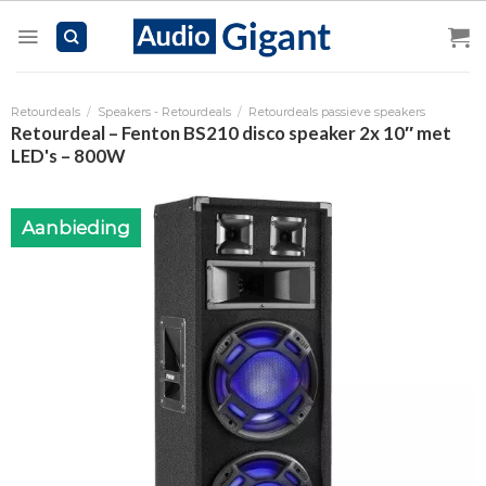
Skip
to
content
Retourdeals
/
Speakers - Retourdeals
/
Retourdeals passieve speakers
Retourdeal – Fenton BS210 disco speaker 2x 10″ met
LED's – 800W
Aanbieding