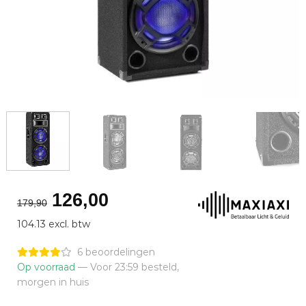
Oorspronkelijke
Huidige
126,00
179,90
prijs
prijs
104.13 excl. btw
was:
is:
€179,90.
€126,00.
6 beoordelingen
Op voorraad
— Voor 23:59 besteld,
morgen in huis