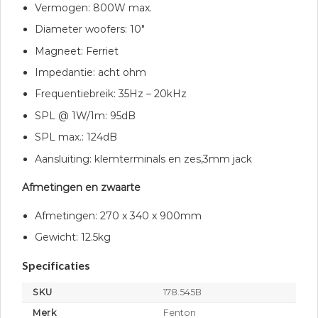
Vermogen: 800W max.
Diameter woofers: 10″
Magneet: Ferriet
Impedantie: acht ohm
Frequentiebreik: 35Hz – 20kHz
SPL @ 1W/1m: 95dB
SPL max.: 124dB
Aansluiting: klemterminals en zes,3mm jack
Afmetingen en zwaarte
Afmetingen: 270 x 340 x 900mm
Gewicht: 12.5kg
Specificaties
SKU
178.545B
Merk
Fenton