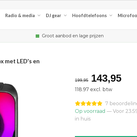
Radio & media
DJ gear
Hoofdtelefoons
Microfo
Groot aanbod en lage prijzen
x met LED's en
Oorspron
Hu
143,95
199,95
prijs
pri
118.97 excl. btw
was:
is:
7 beoordeli
€199,95.
€14
Op voorraad
— Voor 23:5
in huis