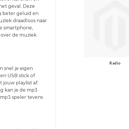
het geval. Deze
g beter geluid en
muziek draadloos naar
 Je smartphone,
ip over de muziek
Radio
 snel je eigen
een USB stick of
jouw playlist af.
g kan je de mp3
 mp3 speler tevens