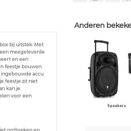
Anderen bekeke
x bij uitstek. Met
, een meegeleverde
geert en een
en feestje bouwen.
en ingebouwde accu
 feestje zit niet
an kan je
len voor een
Speakers
iet ontbreken en