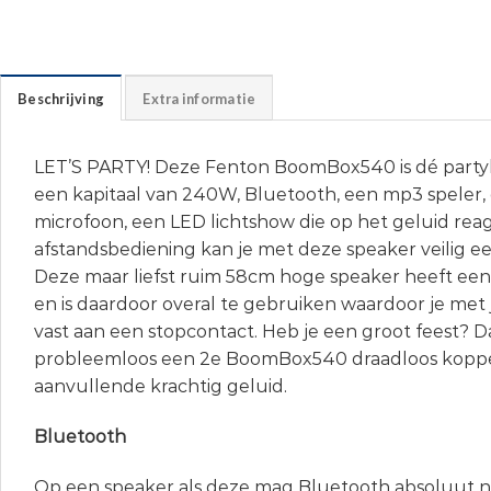
Beschrijving
Extra informatie
LET’S PARTY! Deze Fenton BoomBox540 is dé partybo
een kapitaal van 240W, Bluetooth, een mp3 speler
microfoon, een LED lichtshow die op het geluid rea
afstandsbediening kan je met deze speaker veilig e
Deze maar liefst ruim 58cm hoge speaker heeft e
en is daardoor overal te gebruiken waardoor je met je
vast aan een stopcontact. Heb je een groot feest? D
probleemloos een 2e BoomBox540 draadloos koppe
aanvullende krachtig geluid.
Bluetooth
Op een speaker als deze mag Bluetooth absoluut n