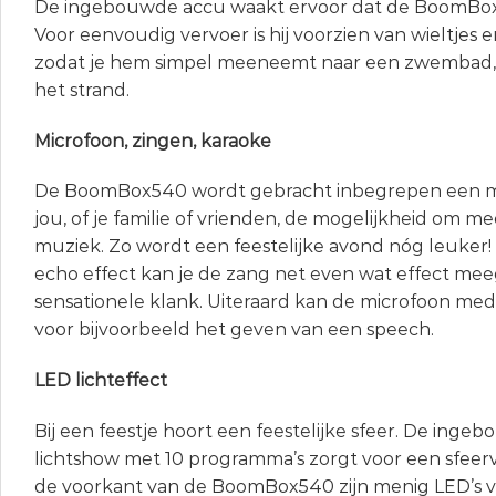
De ingebouwde accu waakt ervoor dat de BoomBox54
Voor eenvoudig vervoer is hij voorzien van wieltjes
zodat je hem simpel meeneemt naar een zwembad,
het strand.
Microfoon, zingen, karaoke
De BoomBox540 wordt gebracht inbegrepen een mic
jou, of je familie of vrienden, de mogelijkheid om m
muziek. Zo wordt een feestelijke avond nóg leuker
echo effect kan je de zang net even wat effect me
sensationele klank. Uiteraard kan de microfoon me
voor bijvoorbeeld het geven van een speech.
LED lichteffect
Bij een feestje hoort een feestelijke sfeer. De ing
lichtshow met 10 programma’s zorgt voor een sfeer
de voorkant van de BoomBox540 zijn menig LED’s ve