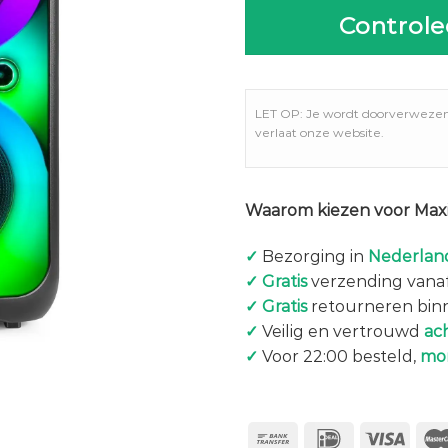
Controle
LET OP: Je wordt doorverweze
verlaat onze website.
Waarom kiezen voor Maxi
✓
Bezorging in
Nederland
✓
Gratis
verzending vanaf
✓
Gratis
retourneren bin
✓
Veilig en vertrouwd
ac
✓
Voor 22:00 besteld,
mo