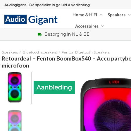
Skip
Audiogigant - Dé specialist in geluid & verlichting
to
Home & HiFi
Speakers
content
Accessoires
Bezorging in NL & BE
Speakers
/
Bluetooth speakers
/
Fenton Bluetooth Speakers
Retourdeal – Fenton BoomBox540 – Accu partybo
microfoon
Aanbieding