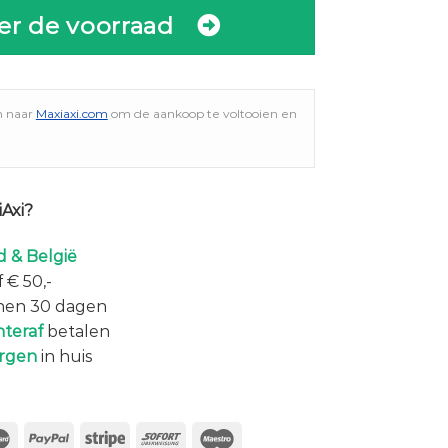
er de voorraad
n naar
Maxiaxi.com
om de aankoop te voltooien en
Axi?
 & België
 € 50,-
nen 30 dagen
hteraf
betalen
rgen
in huis