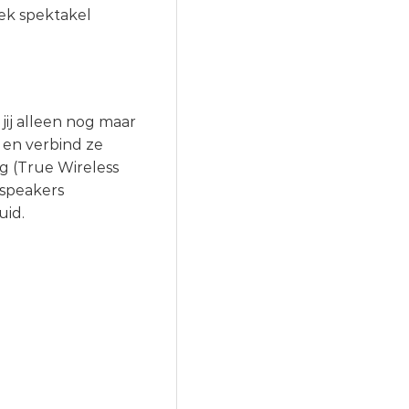
ek spektakel
jij alleen nog maar
en verbind ze
g (True Wireless
 speakers
uid.