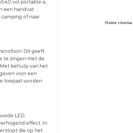
0 vol portable is.
 en een handvat
 camping of naar
Home cinema
rofoon. Dit geeft
ee te zingen met de
! Met behulp van het
egeven voor een
de toepast worden
ebouwde LED
verhogend effect. In
rstopt die op het