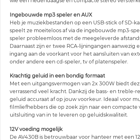
wie een hedendaagse en compacte stereo versterke
Ingebouwde mp3 speler en AUX
Heb je muziekbestanden op een USB-stick of SD-k
speelt ze moeiteloos af via de ingebouwde mp3-spel
speler probleemloos met de meegeleverde afstand
Daarnaast zijn er twee RCA-lijningangen aanwezig 
ingang aan de voorkant voor het aansluiten van ex
onder andere een cd-speler, tv of platenspeler.
Krachtig geluid in een bondig formaat
Met een uitgangsvermogen van 2x 300W biedt deze
verrassend veel kracht. Dankzij de bass- en treble-re
geluid accuraat af op jouw voorkeur. Ideaal voor m
filmliefhebbers die op zoek zijn naar een compacte
uitsluiting van in te leveren op geluidskwaliteit.
12V voeding mogelijk
De AV430B is betrouwbaar voor hanteer met een 12