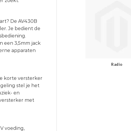
r zoekt.
aart? De AV430B
er. Je bedient de
sbediening.
en een 3,5mm jack
terne apparaten
Radio
 korte versterker
geling stel je het
uziek- en
 versterker met
V voeding,