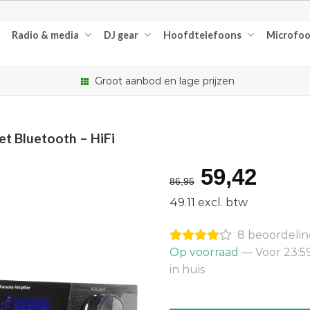
Radio & media
DJ gear
Hoofdtelefoons
Microfo
Groot aanbod en lage prijzen
t Bluetooth – HiFi
Oorspron
Huid
59,42
86,95
prijs
prijs
49.11 excl. btw
was:
is:
8 beoordeli
€86,95.
€59,
Op voorraad
— Voor 23:5
in huis