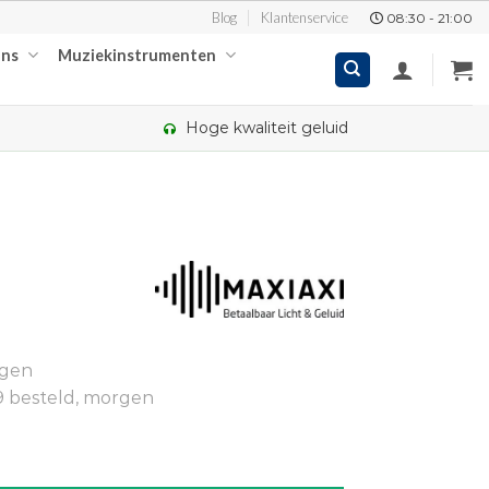
Blog
Klantenservice
08:30 - 21:00
ons
Muziekinstrumenten
Hoge kwaliteit geluid
kelijke
ige
ngen
42.
9 besteld, morgen