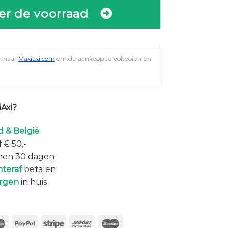
er de voorraad
n naar
Maxiaxi.com
om de aankoop te voltooien en
Axi?
 & België
 € 50,-
nen 30 dagen
hteraf
betalen
rgen
in huis