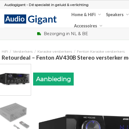
Skip
Audiogigant - Dé specialist in geluid & verlichting
to
Home & HiFi
Speakers
content
Accessoires
Bezorging in NL & BE
HiFi
/
Versterkers
/
Karaoke versterkers
/
Fenton Karaoke versterkers
Retourdeal – Fenton AV430B Stereo versterker me
Aanbieding