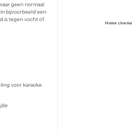
 waar geen normaal
 in bijvoorbeeld een
nd is tegen vocht of
Home cinema
ing voor karaoke
ijde