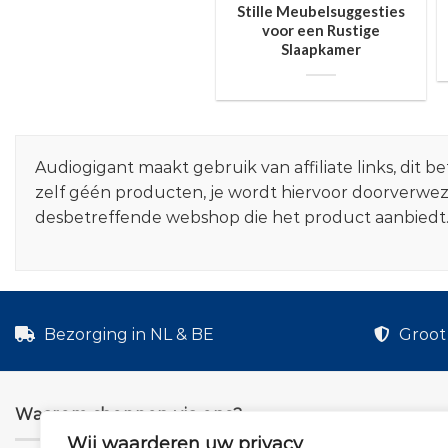
Stille Meubelsuggesties
voor een Rustige
Slaapkamer
Audiogigant maakt gebruik van affiliate links, dit
zelf géén producten, je wordt hiervoor doorverwe
desbetreffende webshop die het product aanbiedt
Bezorging in NL & BE
Groot 
Waarom shoppen via ons?
Wij waarderen uw privacy