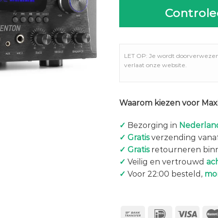
Controle
LET OP: Je wordt doorverweze
verlaat onze website.
Waarom kiezen voor Maxi
✓
Bezorging in
Nederland
✓
Gratis
verzending vanaf
✓
Gratis
retourneren bin
✓
Veilig en vertrouwd
ac
✓
Voor 22:00 besteld,
mo