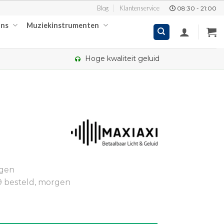
Blog
Klantenservice
08:30 - 21:00
ons
Muziekinstrumenten
Hoge kwaliteit geluid
kelijke
dige
ngen
,95.
9 besteld, morgen