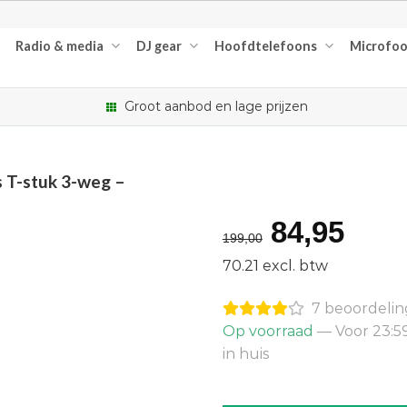
Radio & media
DJ gear
Hoofdtelefoons
Microfo
Groot aanbod en lage prijzen
 T-stuk 3-weg –
Oorspron
Hui
84,95
199,00
prijs
prijs
70.21 excl. btw
was:
is:
7 beoordeli
€199,00.
€84
Op voorraad
— Voor 23:5
in huis