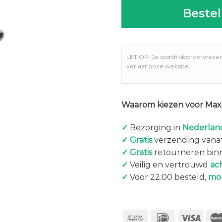
Bestel
LET OP: Je wordt doorverweze
verlaat onze website.
Waarom kiezen voor Maxi
✓
Bezorging in
Nederland
✓
Gratis
verzending vanaf
✓
Gratis
retourneren bin
✓
Veilig en vertrouwd
ac
✓
Voor 22:00 besteld,
mo