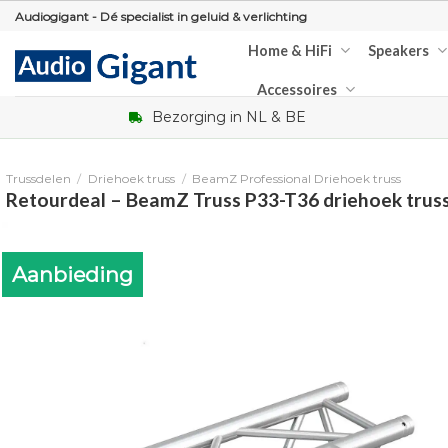
Skip
Audiogigant - Dé specialist in geluid & verlichting
to
Home & HiFi
Speakers
content
Accessoires
Bezorging in NL & BE
Trussdelen
/
Driehoek truss
/
BeamZ Professional Driehoek truss
Retourdeal – BeamZ Truss P33-T36 driehoek truss
Aanbieding