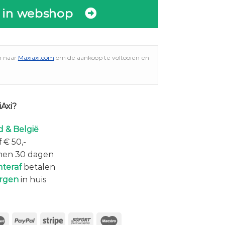
 in webshop
n naar
Maxiaxi.com
om de aankoop te voltooien en
Axi?
 & België
 € 50,-
nen 30 dagen
hteraf
betalen
rgen
in huis