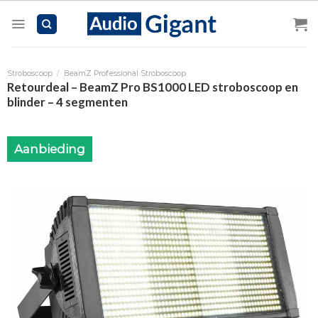
Skip
to
content
Stroboscoop
/
BeamZ Professional Stroboscoop
Retourdeal – BeamZ Pro BS1000 LED stroboscoop en
blinder – 4 segmenten
Aanbieding