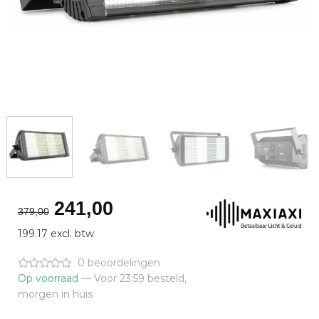
Oorspronkelijke
Huidige
241,00
379,00
prijs
prijs
199.17 excl. btw
was:
is:
€379,00.
€241,00.
0 beoordelingen
Op voorraad
— Voor 23:59 besteld,
morgen in huis