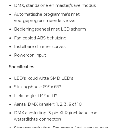
DMX, standalone en master/slave modus
Automatische programma’s met
voorgeprogrammeerde shows
Bedieningspaneel met LCD scherm
Fan cooled ABS behuizing
Instelbare dimmer curves
Powercon input
Specificaties
LED’s: koud witte SMD LED’s
Stralingshoek: 69° x 68°
Field angle: 114° x 111°
Aantal DMX kanalen: 1, 2, 3, 6 of 10
DMX aansluiting: 3-pin XLR (incl. kabel met
waterdichte connector)
Stroomaansluiting: Powercon (incl. schuko naar