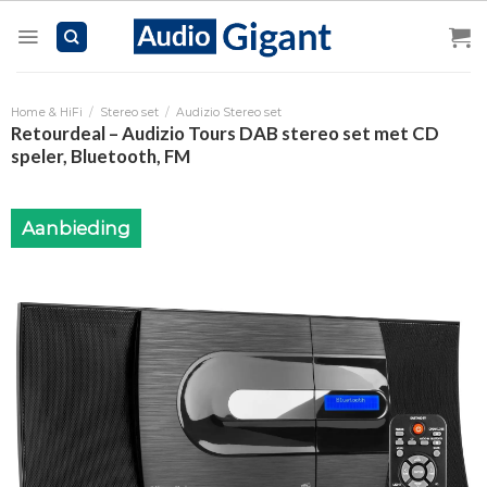
Skip
to
content
Home & HiFi
/
Stereo set
/
Audizio Stereo set
Retourdeal – Audizio Tours DAB stereo set met CD
speler, Bluetooth, FM
Aanbieding