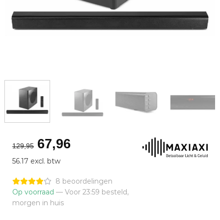
Oorspronkelijke
Huidige
67,96
129,95
prijs
prijs
56.17 excl. btw
was:
is:
€129,95.
€67,96.
8 beoordelingen
Op voorraad
— Voor 23:59 besteld,
morgen in huis