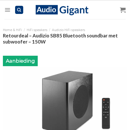
Skip
to
content
Home & HiFi
/
HiFi speakers
/
Audizio HiFi speakers
Retourdeal – Audizio SB85 Bluetooth soundbar met
subwoofer – 150W
Aanbieding