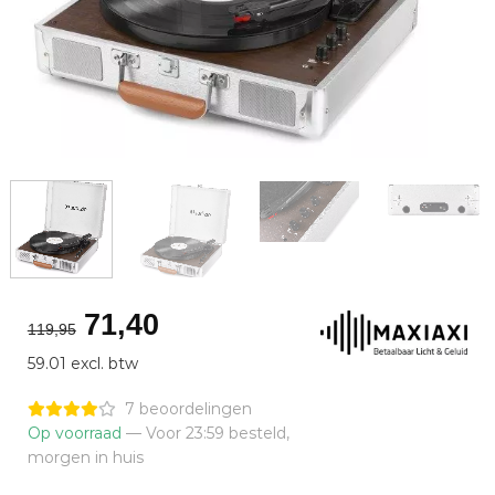
Oorspronkelijke
Huidige
71,40
119,95
prijs
prijs
59.01 excl. btw
was:
is:
€119,95.
€71,40.
7 beoordelingen
Op voorraad
— Voor 23:59 besteld,
morgen in huis