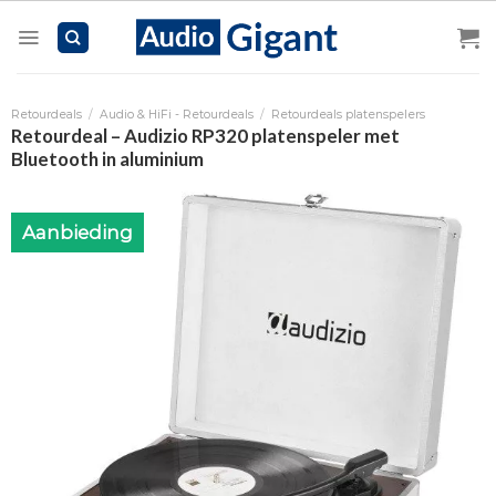
Skip
to
content
Retourdeals
/
Audio & HiFi - Retourdeals
/
Retourdeals platenspelers
Retourdeal – Audizio RP320 platenspeler met
Bluetooth in aluminium
Aanbieding