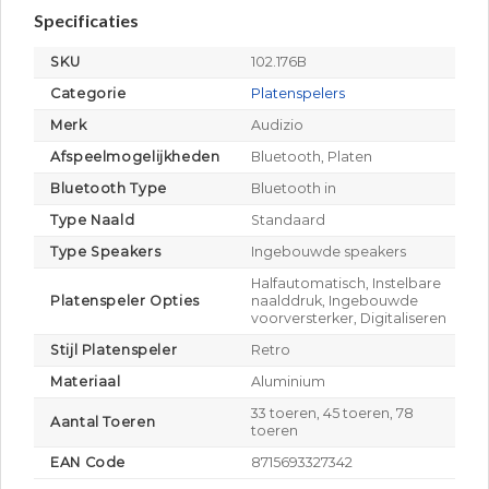
Specificaties
SKU
102.176B
Categorie
Platenspelers
Merk
Audizio
Afspeelmogelijkheden
Bluetooth, Platen
Bluetooth Type
Bluetooth in
Type Naald
Standaard
Type Speakers
Ingebouwde speakers
Halfautomatisch, Instelbare
Platenspeler Opties
naalddruk, Ingebouwde
voorversterker, Digitaliseren
Stijl Platenspeler
Retro
Materiaal
Aluminium
33 toeren, 45 toeren, 78
Aantal Toeren
toeren
EAN Code
8715693327342