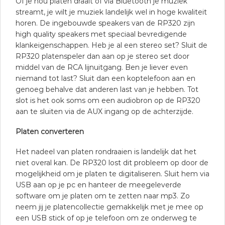
Of je nou platen draait of via Bluetooth je muziek
streamt, je wilt je muziek landelijk wel in hoge kwaliteit
horen. De ingebouwde speakers van de RP320 zijn
high quality speakers met speciaal bevredigende
klankeigenschappen. Heb je al een stereo set? Sluit de
RP320 platenspeler dan aan op je stereo set door
middel van de RCA lijnuitgang. Ben je liever even
niemand tot last? Sluit dan een koptelefoon aan en
genoeg behalve dat anderen last van je hebben. Tot
slot is het ook soms om een audiobron op de RP320
aan te sluiten via de AUX ingang op de achterzijde.
Platen converteren
Het nadeel van platen rondraaien is landelijk dat het
niet overal kan. De RP320 lost dit probleem op door de
mogelijkheid om je platen te digitaliseren. Sluit hem via
USB aan op je pc en hanteer de meegeleverde
software om je platen om te zetten naar mp3. Zo
neem jij je platencollectie gemakkelijk met je mee op
een USB stick of op je telefoon om ze onderweg te