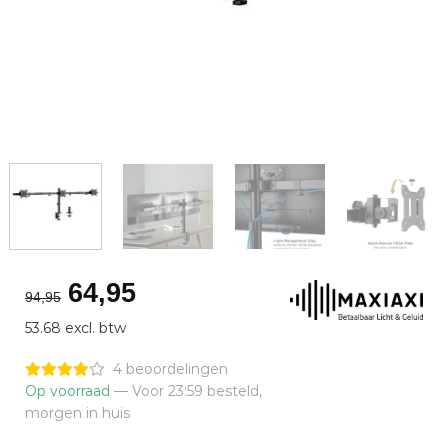
Oorspronkelijke
Huidige
64,95
94,95
prijs
prijs
53.68 excl. btw
was:
is:
€94,95.
€64,95.
4 beoordelingen
Op voorraad
— Voor 23:59 besteld,
morgen in huis