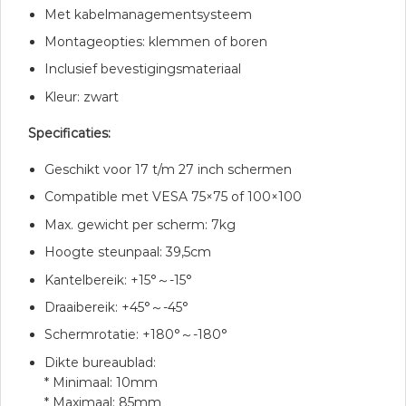
Met kabelmanagementsysteem
Montageopties: klemmen of boren
Inclusief bevestigingsmateriaal
Kleur: zwart
Specificaties:
Geschikt voor 17 t/m 27 inch schermen
Compatible met VESA 75×75 of 100×100
Max. gewicht per scherm: 7kg
Hoogte steunpaal: 39,5cm
Kantelbereik: +15°～-15°
Draaibereik: +45°～-45°
Schermrotatie: +180°～-180°
Dikte bureaublad:
* Minimaal: 10mm
* Maximaal: 85mm