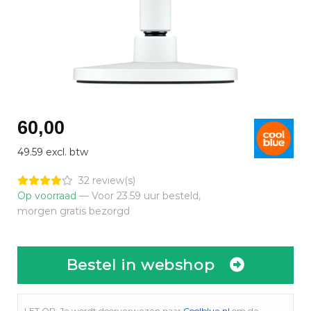
60,00
49.59 excl. btw
32 review(s)
Op voorraad
— Voor 23.59 uur besteld,
morgen gratis bezorgd
Bestel in webshop
LET OP: Je wordt doorverwezen naar
Coolblue.nl
om de