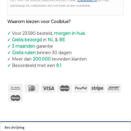
aankoop te voltooien en verlaat onze website.
Waarom kiezen voor Coolblue?
✓
Voor 23:590 besteld,
morgen in huis
✓ Gratis bezorgd
in
NL
&
BE
✓ 3 maanden
garantie
✓ Gratis ruilen
binnen 30 dagen
✓ Meer dan
200.000
tevreden klanten
✓
Beoordeeld met een
9.1
Beschrijving