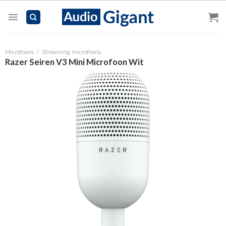
Skip
to
content
Microfoons
/
Streaming microfoons
Razer Seiren V3 Mini Microfoon Wit