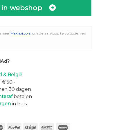
 in webshop
n naar
Maxiaxi.com
om de aankoop te voltooien en
Axi?
 & België
 € 50,-
nen 30 dagen
hteraf
betalen
rgen
in huis