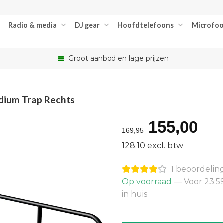
Radio & media
DJ gear
Hoofdtelefoons
Microfo
Groot aanbod en lage prijzen
dium Trap Rechts
Oorspron
Hu
155,00
169,95
prijs
pri
128.10 excl. btw
was:
is:
1 beoordelin
€169,95.
€15
Op voorraad
— Voor 23:5
in huis