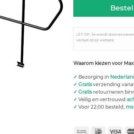
Bestel
LET OP: Je wordt doorverweze
verlaat onze website.
Waarom kiezen voor Maxi
✓
Bezorging in
Nederland
✓
Gratis
verzending vanaf
✓
Gratis
retourneren bin
✓
Veilig en vertrouwd
ac
✓
Voor 22:00 besteld,
mo