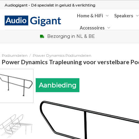
Skip
Audiogigant - Dé specialist in geluid & verlichting
to
Home & HiFi
Speakers
content
Accessoires
Bezorging in NL & BE
Podiumdelen
/
Power Dynamics Podiumdelen
Power Dynamics Trapleuning voor verstelbare Po
Aanbieding