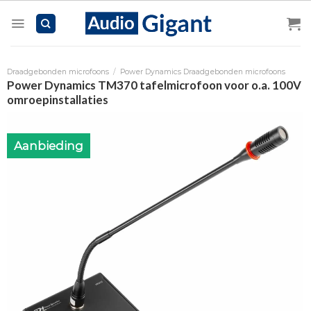
Skip
to
content
Draadgebonden microfoons
/
Power Dynamics Draadgebonden microfoons
Power Dynamics TM370 tafelmicrofoon voor o.a. 100V
omroepinstallaties
Aanbieding