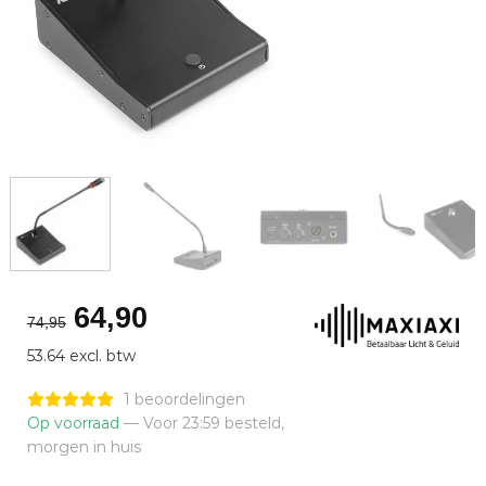
Oorspronkelijke
Huidige
64,90
74,95
prijs
prijs
53.64 excl. btw
was:
is:
€74,95.
€64,90.
1 beoordelingen
Op voorraad
— Voor 23:59 besteld,
morgen in huis