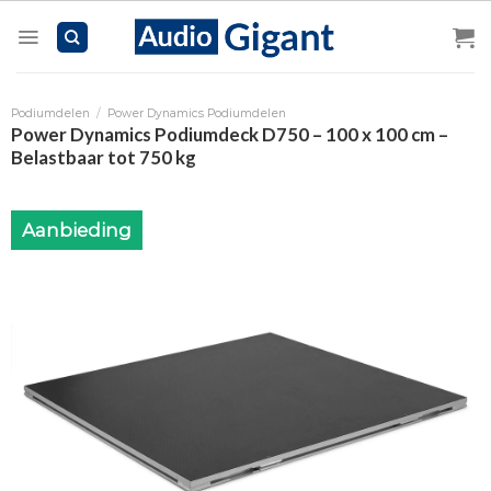
Skip
to
content
Podiumdelen
/
Power Dynamics Podiumdelen
Power Dynamics Podiumdeck D750 – 100 x 100 cm –
Belastbaar tot 750 kg
Aanbieding