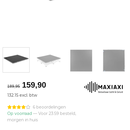
Oorspronkelijke
Huidige
159,90
189,95
prijs
prijs
132.15 excl. btw
was:
is:
€189,95.
€159,90.
6 beoordelingen
Op voorraad
— Voor 23:59 besteld,
morgen in huis