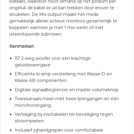
losraakt, waardoor nooit iemand op het podium per
ongeluk de kabel er uit kan trekken door erover te
struikelen. De Mix output maakt het mede
gemakkelijk allerlei actieve monitors gezamenlijk te
koppelen wanneer je met 1 mix werkt of met
uiteenlopende submixen.
Kenmerken
15″ 2-weg woofer voor een krachtige
geluidsweergave
Efficiënte bi-amp versterking met Klasse-D en
Klasse AB componenten
Digitale signaalbegrenzer en master volumeknop
Tweekanaals mixer met twee lijningangen en één
microfooningang.
Vertraging bij inschakelen ter beveiliging tegen
stroompieken
Inclusief zijhandgrepen voor comfortabele