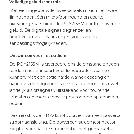
Volledige geluidscontrole
Met een ingebouwde tweekanaals mixer met twee
lijningangen, één microfooningang en aparte
niveauregelaars biedt de PDY215SM controle over het
geluid. De digitale signaalbegrenzer en
hoofdvolumeregelaar zorgen voor verdere
aanpassingsmogelijkheden.
Ontworpen voor het podium
De PDY215SM is gecreëerd om de omstandigheden
rondom het transport voor liveoptredens aan te
kunnen. Met een extra harde warnex coating en
handige zijhandgrepen is deze stage monitor zowel
landelijk als draagbaar, uitstekend voor tourende
artiesten en moeiteloos te positioneren op eenieder
podium.
Daarnaast is de PDY215SM voorzien van een powercon
stroomaansluiting. De powercon stroomconnector
zorgt ervoor dat de stroomkabel niet gemakkelijk