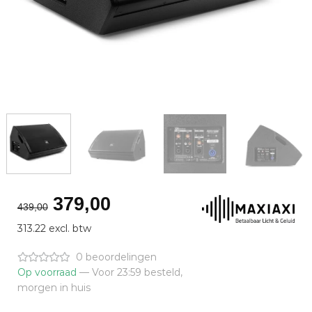
Oorspronkelijke
Huidige
379,00
439,00
prijs
prijs
313.22 excl. btw
was:
is:
€439,00.
€379,00.
0 beoordelingen
Op voorraad
— Voor 23:59 besteld,
morgen in huis