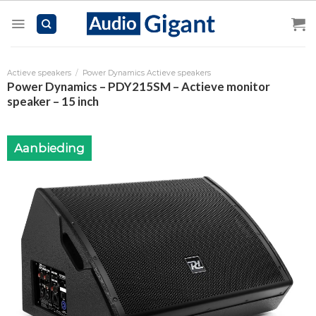
Skip
to
content
Actieve speakers
/
Power Dynamics Actieve speakers
Power Dynamics – PDY215SM – Actieve monitor
speaker – 15 inch
Aanbieding