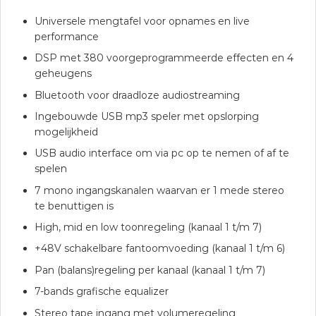
Universele mengtafel voor opnames en live
performance
DSP met 380 voorgeprogrammeerde effecten en 4
geheugens
Bluetooth voor draadloze audiostreaming
Ingebouwde USB mp3 speler met opslorping
mogelijkheid
USB audio interface om via pc op te nemen of af te
spelen
7 mono ingangskanalen waarvan er 1 mede stereo
te benuttigen is
High, mid en low toonregeling (kanaal 1 t/m 7)
+48V schakelbare fantoomvoeding (kanaal 1 t/m 6)
Pan (balans)regeling per kanaal (kanaal 1 t/m 7)
7-bands grafische equalizer
Stereo tape ingang met volumeregeling