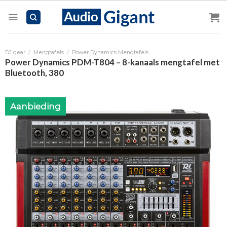
Skip
to
content
DJ gear
/
Mengtafels
/
Power Dynamics Mengtafels
Power Dynamics PDM-T804 – 8-kanaals mengtafel met
Bluetooth, 380
Aanbieding