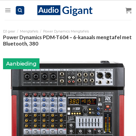
Skip
to
content
DJ gear
/
Mengtafels
/
Power Dynamics Mengtafels
Power Dynamics PDM-T604 – 6-kanaals mengtafel met
Bluetooth, 380
Aanbieding