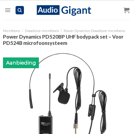
Skip
to
content
Microfoons
/
Draadloze microfoons
/
Power Dynamics Draadloze microfoons
Power Dynamics PD520BP UHF bodypack set – Voor
PD524B microfoonsysteem
Aanbieding