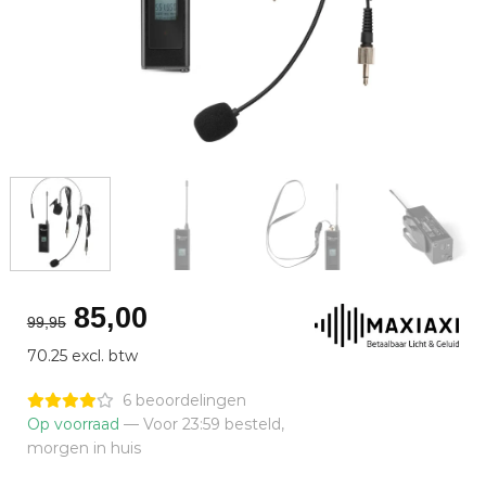
Oorspronkelijke
Huidige
85,00
99,95
prijs
prijs
70.25 excl. btw
was:
is:
€99,95.
€85,00.
6 beoordelingen
Op voorraad
— Voor 23:59 besteld,
morgen in huis