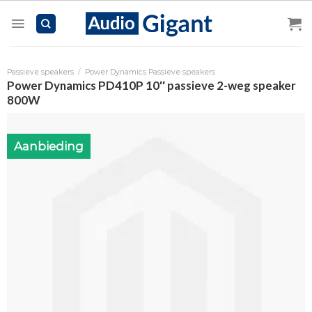
Skip
to
content
Passieve speakers
/
Power Dynamics Passieve speakers
Power Dynamics PD410P 10″ passieve 2-weg speaker
800W
Aanbieding