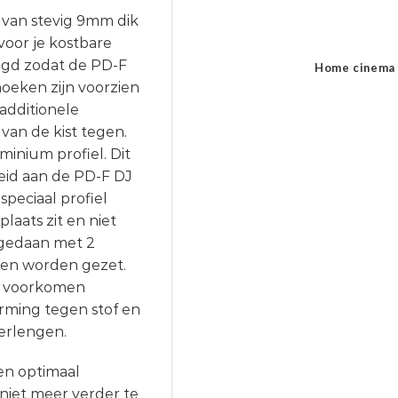
 van stevig 9mm dik
oor je kostbare
tigd zodat de PD-F
Home cinema
hoeken zijn voorzien
additionele
van de kist tegen.
minium profiel. Dit
eid aan de PD-F DJ
speciaal profiel
laats zit en niet
 gedaan met 2
nnen worden gezet.
ur voorkomen
rming tegen stof en
erlengen.
 en optimaal
niet meer verder te