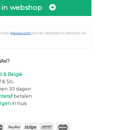
 in webshop
n naar
Maxiaxi.com
om de aankoop te voltooien en
Axi?
 & België
 € 50,-
nen 30 dagen
hteraf
betalen
rgen
in huis