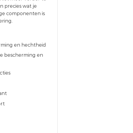
n precies wat je
ige componenten is
ering.
rming en hechtheid
ele bescherming en
cties
ant
rt