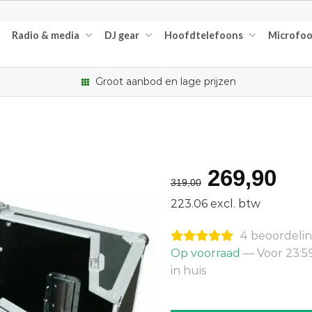
Radio & media
DJ gear
Hoofdtelefoons
Microfo
Groot aanbod en lage prijzen
Oorspron
Hu
269,90
319,00
prijs
pri
223.06 excl. btw
was:
is:
4 beoordeli
€319,00.
€2
Op voorraad
— Voor 23:5
in huis