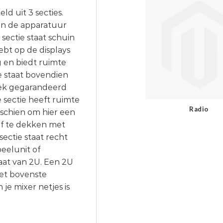
d uit 3 secties.
aan de apparatuur
ectie staat schuin
ebt op de displays
g en biedt ruimte
e staat bovendien
oek gegarandeerd
 sectie heeft ruimte
Radio
sschien om hier een
af te dekken met
sectie staat recht
eelunit of
aat van 2U. Een 2U
het bovenste
je mixer netjes is