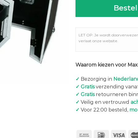
Bestel
LET OP: Je wordt doorverweze
verlaat onze website.
Waarom kiezen voor Maxi
✓
Bezorging in
Nederland
✓
Gratis
verzending vanaf
✓
Gratis
retourneren bin
✓
Veilig en vertrouwd
ac
✓
Voor 22:00 besteld,
mo