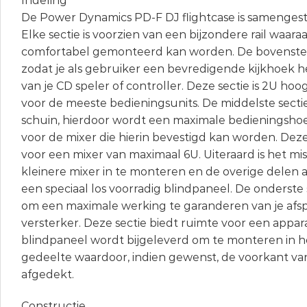
Indeling
De Power Dynamics PD-F DJ flightcase is samengestel
Elke sectie is voorzien van een bijzondere rail waar
comfortabel gemonteerd kan worden. De bovenste s
zodat je als gebruiker een bevredigende kijkhoek h
van je CD speler of controller. Deze sectie is 2U hoo
voor de meeste bedieningsunits. De middelste secti
schuin, hierdoor wordt een maximale bedieningsh
voor de mixer die hierin bevestigd kan worden. Deze
voor een mixer van maximaal 6U. Uiteraard is het mi
kleinere mixer in te monteren en de overige delen 
een speciaal los voorradig blindpaneel. De onderste 
om een maximale werking te garanderen van je afsp
versterker. Deze sectie biedt ruimte voor een appar
blindpaneel wordt bijgeleverd om te monteren in 
gedeelte waardoor, indien gewenst, de voorkant van 
afgedekt.
Constructie