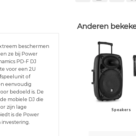
Anderen bekeke
t extreem beschermen
en ze bij Power
namics PD-F DJ
mte voor een 2U
fspeelunit of
 en eenvoudig
or bedoeld is. De
 de mobiele DJ die
or zijn lage
Speakers
biedt is de Power
investering.