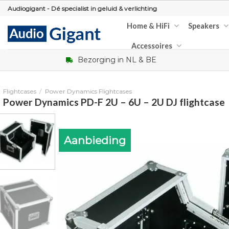
Skip
Audiogigant - Dé specialist in geluid & verlichting
to
Home & HiFi
Speakers
content
Accessoires
Bezorging in NL & BE
Flightcases
/
Power Dynamics Flightcases
Power Dynamics PD-F 2U – 6U – 2U DJ flightcase
Aanbieding